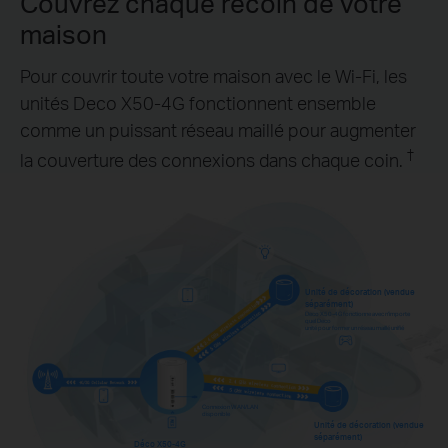
Couvrez chaque recoin de votre
maison
Pour couvrir toute votre maison avec le Wi-Fi, les
unités Deco X50-4G fonctionnent ensemble
comme un puissant réseau maillé pour augmenter
†
la couverture des connexions dans chaque coin.
Unité de décoration (vendue
séparément)
Deco X50-4G fonctionne avec n'importe
quel Deco
unité pour former un réseau maillé unifié
Connexion WAN/LAN
disponible
Unité de décoration (vendue
séparément)
Déco X50-4G