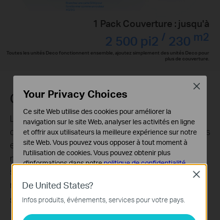
Branchez une carte SIM pour
fonctionner comme un routeur
4G/3G
1 Pack Couverture : jusqu'à
/
m2
2 500 pi2
230
Toutes les unités Deco fonctionnent ensemble, ajoutez simplement des unités Deco pour
plus de couverture.
Close
Your Privacy Choices
Conçu pour
plus d'appareils
Ce site Web utilise des cookies pour améliorer la
Les produits Deco visent à améliorer
navigation sur le site Web, analyser les activités en ligne
considérablement la capacité et l'efficacité dans les
et offrir aux utilisateurs la meilleure expérience sur notre
site Web. Vous pouvez vous opposer à tout moment à
environnements à fort trafic. Quel que soit le
l'utilisation de cookies. Vous pouvez obtenir plus
nombre d'écrans ou d'appareils allumés
d'informations dans notre
politique de confidentialité
.
simultanément, tout le monde peut profiter d'un
Close
Cookies basiques
réseau plus efficace qui se charge plus rapidement
De United States?
Ces cookies sont nécessaires au fonctionnement du
†
sans réduire les performances.
Infos produits, événements, services pour votre pays.
site Web et ne peuvent pas être désactivés dans vos
systèmes.