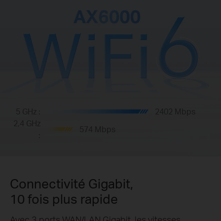
5 GHz :
2402 Mbps
2,4 GHz
574 Mbps
:
Connectivité Gigabit,
10 fois plus rapide
Avec 3 ports WAN/LAN Gigabit, les vitesses