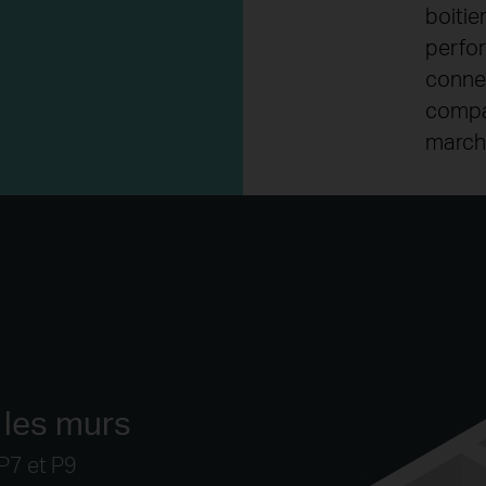
boitie
perfor
conne
compa
march
 les murs
P7 et P9