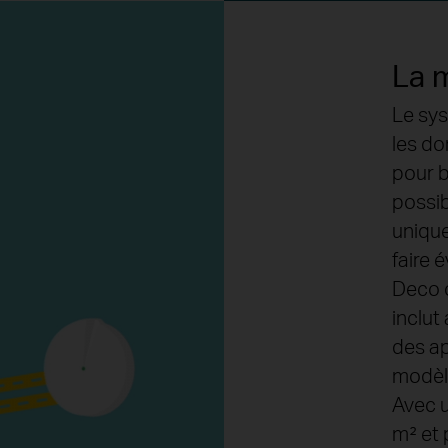
La 
Le sy
les do
pour b
possib
unique
faire é
Deco o
inclut
des ap
modèl
Avec u
m² et 