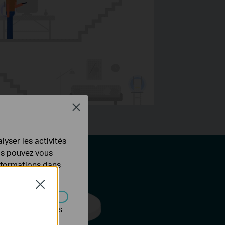
Close
lyser les activités
ous pouvez vous
informations dans
Close
s être désactivés