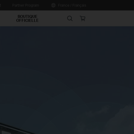
t
Partner Program
France / Français
BOUTIQUE
Search
Online
OFFICIELLE
store