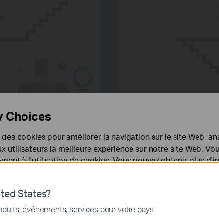
y Choices
e des cookies pour améliorer la navigation sur le site Web, ana
 aux utilisateurs la meilleure expérience sur notre site Web. V
ent à l'utilisation de cookies. Vous pouvez obtenir plus d'
 confidentialité
.
'adapte à
ted States?
nécessaires au fonctionnement du site Web et ne peuvent pa
oduits, événements, services pour votre pays.
.