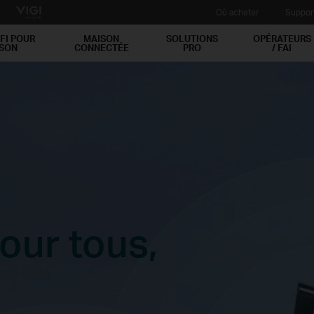
Où acheter
Suppor
FI POUR
MAISON
SOLUTIONS
OPÉRATEURS
ISON
CONNECTÉE
PRO
/ FAI
our tous,