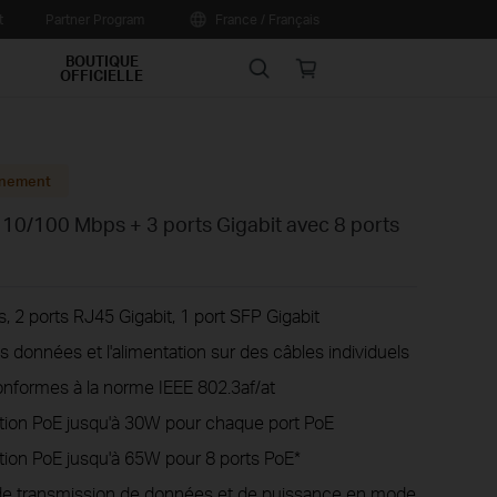
t
Partner Program
France / Français
BOUTIQUE
Search
Online
OFFICIELLE
store
inement
 10/100 Mbps + 3 ports Gigabit avec 8 ports
, 2 ports RJ45 Gigabit, 1 port SFP Gigabit
s données et l'alimentation sur des câbles individuels
nformes à la norme IEEE 802.3af/at
ation PoE jusqu'à 30W pour chaque port PoE
tion PoE jusqu'à 65W pour 8 ports PoE*
de transmission de données et de puissance en mode