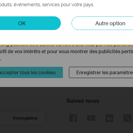
nécessaires au fonctionnement du site Web et ne peuvent pa
Fonctions intégrées
Vidéos
Spécificat
oduits, événements, services pour votre pays.
.
 et marketing
OK
Autre option
yse nous permettent d'analyser vos activités sur notre site 
tionnalités de notre site Web.
ing peuvent être définis via notre site Web par nos partenair
 budget d'alimentation PoE réel n'est pas garanti et variera en fonction des limitati
rofil de vos intérêts et pour vous montrer des publicités pert
tance de transmission réelle peut varier en raison de la consommation d'énergie des
.
Accepter tous les cookies
Enregistrer les paramètre
Suivez-nous
S'enregistrer