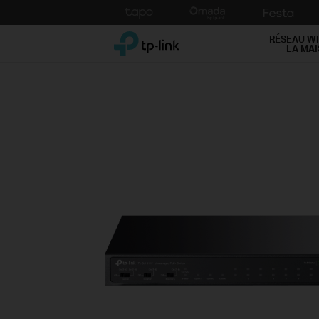
Click
to
TP-Link, Reliably Smart
skip
RÉSEAU WI
LA MA
the
navigation
bar