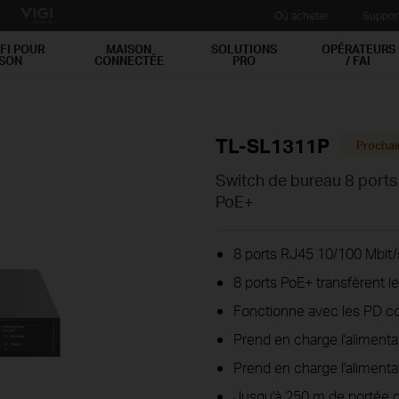
Où acheter
Suppor
FI POUR
MAISON
SOLUTIONS
OPÉRATEURS
ISON
CONNECTÉE
PRO
/ FAI
TL-SL1311P
Procha
Switch de bureau 8 ports
PoE+
8 ports RJ45 10/100 Mbit/s
8 ports PoE+ transfèrent le
Fonctionne avec les PD co
Prend en charge l'aliment
Prend en charge l'alimenta
Jusqu'à 250 m de portée 