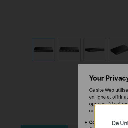
Your Privac
Ce site Web utilis
en ligne et offrir
opposer à tout mom
notre
politique de
Cookies basiques
De Uni