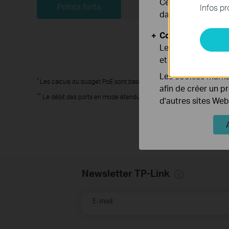
Ces cookies sont 
Points forts
Dans la boite
Infos pr
dans vos systèmes
Cookies d'analyse
Les cookies d'anal
et ajuster les fonc
Les cookies market
*
Les calculs du budget PoE sont basés sur des tests en laboratoire. Le
afin de créer un p
**
Le débit des ports en mode étendu sera rétrogradée à 10 Mbps. La dis
d'autres sites Web
Newsletter TP-Link
E-mail