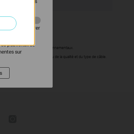
s être désactivés
ions
Support
Web pour améliorer
es publicitaires
ons du client et des facteurs environnementaux.
inentes sur
 appareils alimentés par PoE ou de la qualité et du type de câble.
s