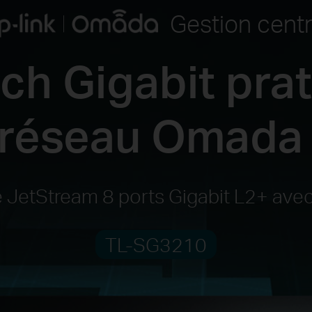
Gestion centr
ch Gigabit pra
 réseau Omada
le JetStream 8 ports Gigabit L2+ av
TL-SG3210