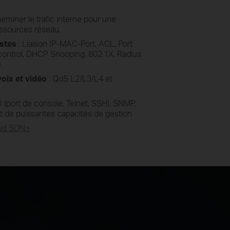
heminer le trafic interne pour une
ressources réseau.
ustes
: Liaison IP-MAC-Port, ACL, Port
control, DHCP Snooping, 802.1X, Radius
.
voix et vidéo
: QoS L2/L3/L4 et
 (port de console, Telnet, SSH), SNMP,
 de puissantes capacités de gestion
ud SDN>​