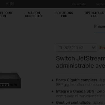
Où acheter
Suppor
FI POUR
MAISON
SOLUTIONS
OPÉRATEURS
ISON
CONNECTÉE
PRO
/ FAI
Prése
TL-SG3210 V3
Pr
Switch JetStream
administrable ave
Ports Gigabit complets
: 8 
SFP gigabit offrent des conne
Intégré à Omada SDN
: Zero
centralisée et surveillance inte
Gestion centralisée
: accès 