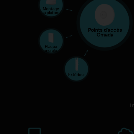
Montage
au plafond
Points d'accès
Omada
Plaque
murale
Extérieur
I