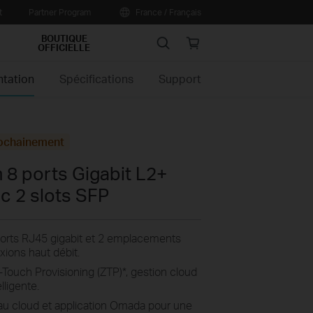
t
Partner Program
France / Français
BOUTIQUE
Search
Online
OFFICIELLE
store
ntation
Spécifications
Support
ochainement
 8 ports Gigabit L2+
c 2 slots SFP
ports RJ45 gigabit et 2 emplacements
xions haut débit.
-Touch Provisioning (ZTP)
*
, gestion cloud
lligente.
au cloud et application Omada pour une