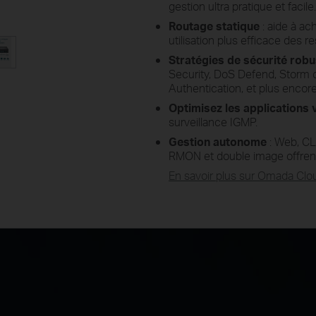
gestion ultra pratique et facile.
Routage statique
: aide à ac
utilisation plus efficace des 
Stratégies de sécurité rob
Security, DoS Defend, Storm 
Authentication, et plus encore
Optimisez les applications 
surveillance IGMP.
Gestion autonome
: Web, CLI
RMON et double image offrent
En savoir plus sur Omada Clo