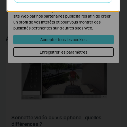
fonctionnalités de notre site Web.
TP-Link Editorial Group
Les cookies marketing peuvent être définis via notre
site Web par nos partenaires publicitaires afin de créer
un profil de vos intérêts et pour vous montrer des
publicités pertinentes sur d'autres sites Web.
Articles Recommandés
Accepter tous les cookies
Enregistrer les paramètres
tapo
visiophone
Sonnette vidéo ou visiophone : quelles
différences ?