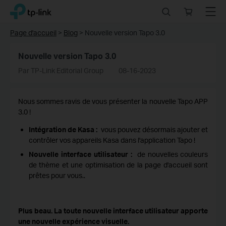
Click
Search
Online
Menu
TP-Link, Reliably Smart
to
store
skip
Page d'accueil
>
Blog
>
Nouvelle version Tapo 3.0
the
navigation
Nouvelle version Tapo 3.0
bar
Par TP-Link Editorial Group
08-16-2023
Nous sommes ravis de vous présenter la nouvelle Tapo APP
3.0 !
Intégration de Kasa :
vous pouvez désormais ajouter et
contrôler vos appareils Kasa dans l'application Tapo !
Nouvelle interface utilisateur :
de nouvelles couleurs
de thème et une optimisation de la page d'accueil sont
prêtes pour vous..
Plus beau. La toute nouvelle interface utilisateur apporte
une nouvelle expérience visuelle.