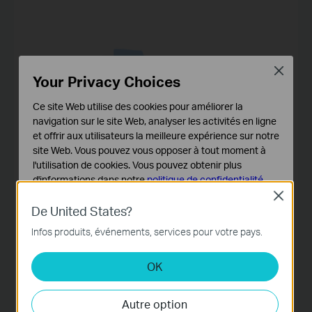
Close
Your Privacy Choices
Ce site Web utilise des cookies pour améliorer la
navigation sur le site Web, analyser les activités en ligne
et offrir aux utilisateurs la meilleure expérience sur notre
site Web. Vous pouvez vous opposer à tout moment à
l'utilisation de cookies. Vous pouvez obtenir plus
d'informations dans notre
politique de confidentialité
.
Close
Cookies basiques
De United States?
Ces cookies sont nécessaires au fonctionnement du
Infos produits, événements, services pour votre pays.
site Web et ne peuvent pas être désactivés dans vos
Notes :
Questions générales sur la liaison des appareils
systèmes.
Kasa à l'application Tapo
OK
Cookies d'analyse et marketing
Les cookies d'analyse nous permettent d'analyser vos
TP-Link Editorial Group
Autre option
activités sur notre site Web pour améliorer et ajuster les