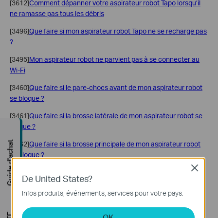
[3612]
Comment dépanner votre aspirateur robot Tapo lorsqu’il
ne ramasse pas tous les débris
[3496]
Que faire si mon aspirateur robot Tapo ne se recharge pas
?
[3495]
Mon aspirateur robot ne parvient pas à se connecter au
Wi-Fi
[3460]
Que faire si le pare-chocs avant de mon aspirateur robot
se bloque ?
[3461]
Que faire si la brosse latérale de mon aspirateur robot se
bloque ?
Guide d'achat
[3462]
Que faire si la brosse principale de mon aspirateur robot
se bloque ?
Close
[3463]
Le LiDAR de l’aspirateur robot signale des erreurs ou est
De United States?
bloqué/enchevêtré
Infos produits, événements, services pour votre pays.
[3464]
Pourquoi mon aspirateur robot tombe-t-il dans les
escaliers ?
OK