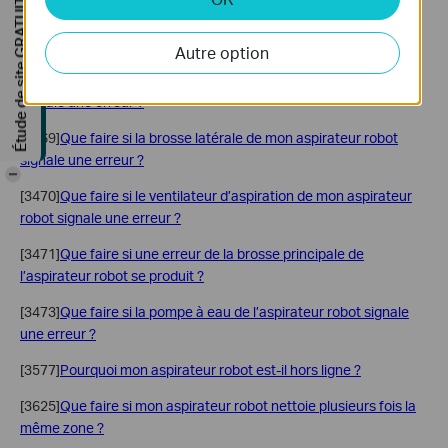
Étude de site GRATUITE
[3467]
Que faire en cas d’erreur liée à la batterie de l’aspirateur
robot ?
Autre option
[3468]
Que faire si la roue principale de mon aspirateur robot
signale une erreur ?
[3469]
Que faire si la brosse latérale de mon aspirateur robot
signale une erreur ?
-
[3470]
Que faire si le ventilateur d’aspiration de mon aspirateur
robot signale une erreur ?
[3471]
Que faire si une erreur de la brosse principale de
l’aspirateur robot se produit ?
[3473]
Que faire si la pompe à eau de l’aspirateur robot signale
une erreur ?
[3577]
Pourquoi mon aspirateur robot est-il hors ligne ?
[3625]
Que faire si mon aspirateur robot nettoie plusieurs fois la
même zone ?