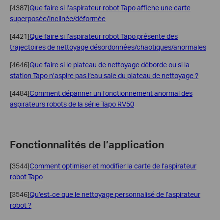
[4387]
Que faire si l’aspirateur robot Tapo affiche une carte
superposée/inclinée/déformée
[4421]
Que faire si l’aspirateur robot Tapo présente des
trajectoires de nettoyage désordonnées/chaotiques/anormales
[4646]
Que faire si le plateau de nettoyage déborde ou si la
station Tapo n’aspire pas l’eau sale du plateau de nettoyage ?
[4484]
Comment dépanner un fonctionnement anormal des
aspirateurs robots de la série Tapo RV50
Fonctionnalités de l’application
[3544]
Comment optimiser et modifier la carte de l’aspirateur
robot Tapo
[3546]
Qu’est-ce que le nettoyage personnalisé de l’aspirateur
robot ?