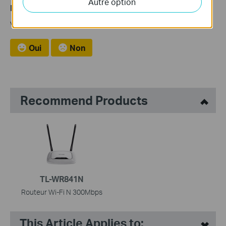
Autre option
Est-ce que ce FAQ a été utile ?
Vos commentaires nous aideront à améliorer ce site.
Oui
Non
Recommend Products
TL-WR841N
Routeur Wi-Fi N 300Mbps
This Article Applies to: