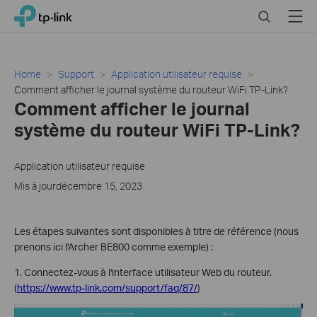
Close
Click
Search
Menu
TP-Link, Reliably Smart
to
skip
the
navigation
Home
Support
Application utilisateur requise
bar
Comment afficher le journal système du routeur WiFi TP-Link?
Comment afficher le journal
système du routeur WiFi TP-Link?
Application utilisateur requise
Mis à jourdécembre 15, 2023
Les étapes suivantes sont disponibles à titre de référence (nous
prenons ici l'Archer BE800 comme exemple) :
1. Connectez-vous à l'interface utilisateur Web du routeur.
(
https://www.tp-link.com/support/faq/87/
)