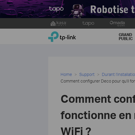
Click
to
TP-Link, Reliably Smart
skip
GRAND
PUBLIC
the
navigation
bar
Home
Support
Durant l'installati
Comment configurer Deco pour qu'il fo
Comment confi
fonctionne en
WiFi ?