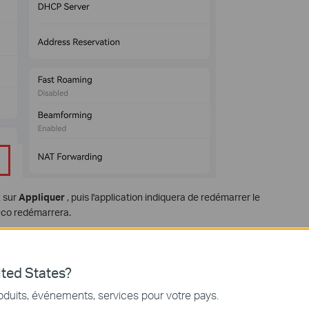
 sur
Appliquer
, puis l'application indiquera de redémarrer le
eco redémarrera.
ted States?
oduits, événements, services pour votre pays.