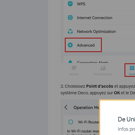
2. Choisissez
Point d'accès
et appuyez
système Deco, appuyez sur
OK
et le D
De Uni
Infos pr