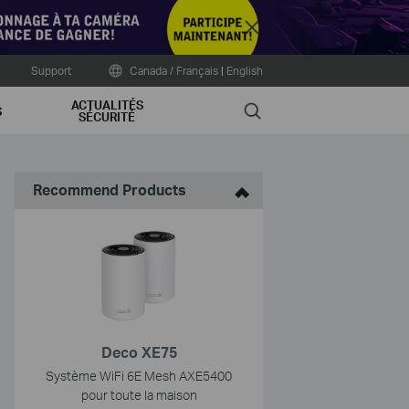
Close
Support
Canada / Français
|
English
ACTUALITÉS
Search
S
SÉCURITÉ
Recommend Products
Deco XE75
Système WiFi 6E Mesh AXE5400
pour toute la maison