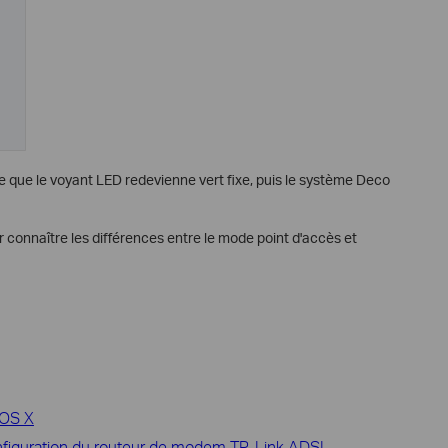
e que le voyant LED redevienne vert fixe, puis le système Deco
 connaître les différences entre le mode point d'accès et
 OS X
nfiguration du routeur de modem TP-Link ADSL