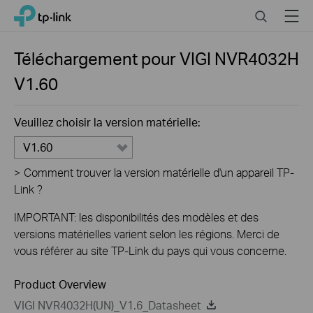
Close
Click
Search
Menu
TP-Link, Reliably Smart
to
skip
the
Téléchargement pour
VIGI NVR4032H
navigation
V1.60
bar
Veuillez choisir la version matérielle:
V1.60
>
Comment trouver la version matérielle d'un appareil TP-
Link ?
IMPORTANT: les disponibilités des modèles et des
versions matérielles varient selon les régions. Merci de
vous référer au site TP-Link du pays qui vous concerne.
Product Overview
VIGI NVR4032H(UN)_V1.6_Datasheet