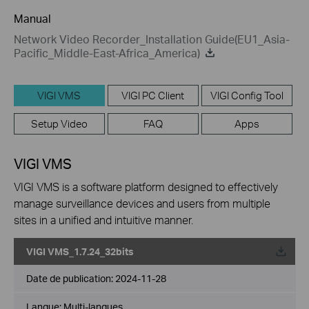
Manual
Network Video Recorder_Installation Guide(EU1_Asia-
Pacific_Middle-East-Africa_America)
VIGI VMS
VIGI PC Client
VIGI Config Tool
Setup Video
FAQ
Apps
VIGI VMS
VIGI VMS is a software platform designed to effectively
manage surveillance devices and users from multiple
sites in a unified and intuitive manner.
VIGI VMS_1.7.24_32bits
Date de publication:
2024-11-28
Langue:
Multi-langues