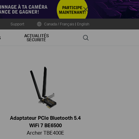
Close
Support
Canada / Français
|
English
ACTUALITÉS
Search
S
SÉCURITÉ
Adaptateur PCIe Bluetooth 5.4
WiFi 7 BE6500
Archer TBE400E