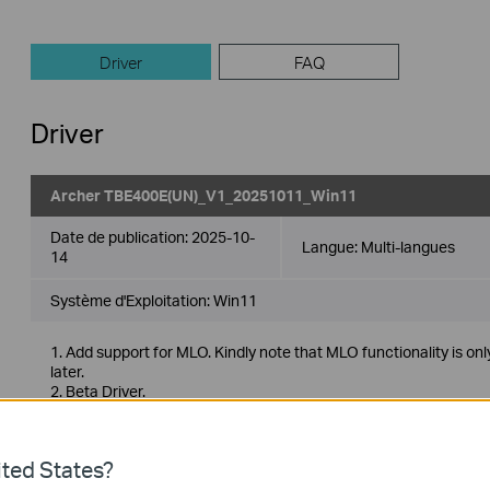
Driver
FAQ
Driver
Archer TBE400E(UN)_V1_20251011_Win11
Date de publication:
2025-10-
Langue:
Multi-langues
14
Système d'Exploitation: Win11
1. Add support for MLO. Kindly note that MLO functionality is 
later.
2. Beta Driver.
Archer TBE400E(UN)_V1_20250702_Win11
ted States?
Date de publication:
2025-07-