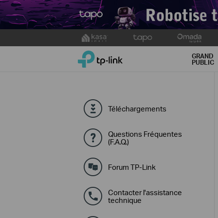
Click
to
TP-Link, Reliably Smart
skip
GRAND
PUBLIC
the
navigation
bar
Téléchargements
Questions Fréquentes
(F.A.Q.)
Forum TP-Link
Contacter l'assistance
technique