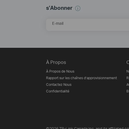
s’Abonner
E-mail
À Propos
C
À Propos de Nous
N
Rapport sur les chaînes d’approvisionnement
R
Contactez Nous
A
Confidentialité
B
©2026 TP-Link Canada Inc. and its affiliated co