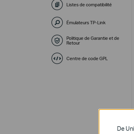
Listes de compatibilité
Émulateurs TP-Link
Politique de Garantie et de
Retour
Centre de code GPL
De Uni