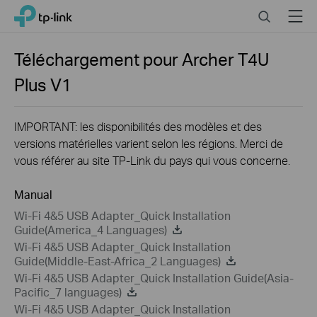
Close
Click
Search
Menu
TP-Link, Reliably Smart
to
skip
the
Téléchargement pour
Archer T4U
navigation
Plus
V1
bar
IMPORTANT: les disponibilités des modèles et des
versions matérielles varient selon les régions. Merci de
vous référer au site TP-Link du pays qui vous concerne.
Manual
Wi-Fi 4&5 USB Adapter_Quick Installation
Guide(America_4 Languages)
Wi-Fi 4&5 USB Adapter_Quick Installation
Guide(Middle-East-Africa_2 Languages)
Wi-Fi 4&5 USB Adapter_Quick Installation Guide(Asia-
Pacific_7 languages)
Wi-Fi 4&5 USB Adapter_Quick Installation