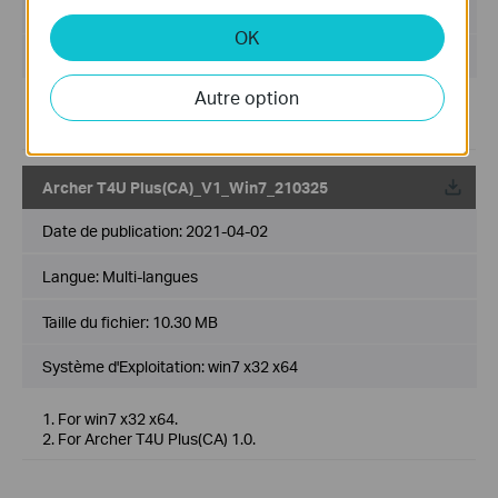
Taille du fichier:
10.30 MB
OK
Système d'Exploitation: win8 x32 x64
Autre option
1. For win8 x32 x64.
2. For Archer T4U Plus(CA) 1.0.
Archer T4U Plus(CA)_V1_Win7_210325
Date de publication:
2021-04-02
Langue:
Multi-langues
Taille du fichier:
10.30 MB
Système d'Exploitation: win7 x32 x64
1. For win7 x32 x64.
2. For Archer T4U Plus(CA) 1.0.