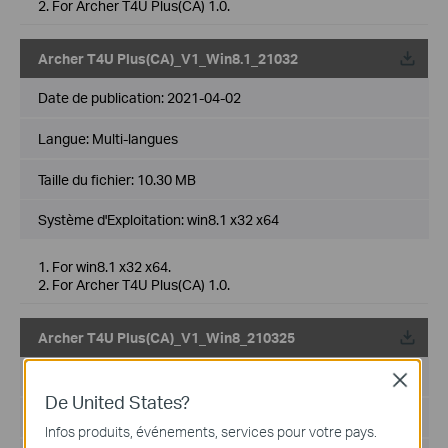
2. For Archer T4U Plus(CA) 1.0.
Archer T4U Plus(CA)_V1_Win8.1_21032
Date de publication:
2021-04-02
Langue:
Multi-langues
Taille du fichier:
10.30 MB
Système d'Exploitation: win8.1 x32 x64
1. For win8.1 x32 x64.
2. For Archer T4U Plus(CA) 1.0.
Archer T4U Plus(CA)_V1_Win8_210325
Date de publication:
2021-04-02
Close
De United States?
Langue:
Multi-langues
Infos produits, événements, services pour votre pays.