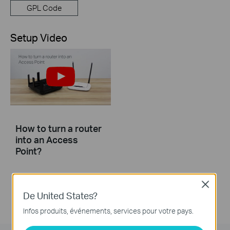
GPL Code
Setup Video
How to turn a router
into an Access
Point?
Close
De United States?
Infos produits, événements, services pour votre pays.