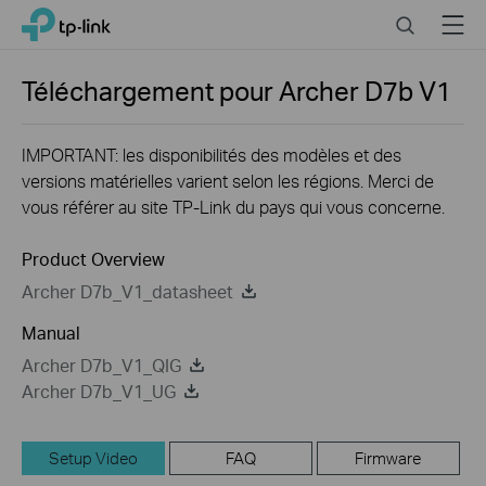
Close
Click
Search
Menu
TP-Link, Reliably Smart
to
skip
the
Téléchargement pour
Archer D7b
V1
navigation
bar
IMPORTANT: les disponibilités des modèles et des
versions matérielles varient selon les régions. Merci de
vous référer au site TP-Link du pays qui vous concerne.
Product Overview
Archer D7b_V1_datasheet
Manual
Archer D7b_V1_QIG
Archer D7b_V1_UG
Setup Video
FAQ
Firmware