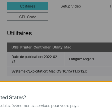
Utilitaires
Setup Video
GPL Code
Utilitaires
USB_Printer_Controller_Utility_Mac
Date de publication:
2022-02-
Langue:
Anglais
21
Système d'Exploitation: Mac OS 10.15/11.x/12.x
USB_Printer_Controller_Utility_Mac
ted States?
Date de publication:
2018-10-
Langue:
Anglais
oduits, événements, services pour votre pays.
29