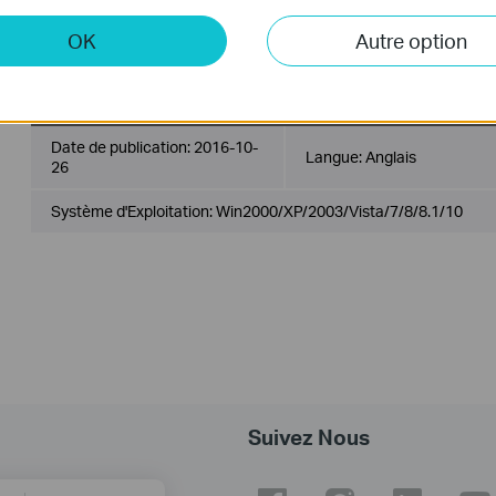
Système d'Exploitation: Mac OS 10.9-10.14
OK
Autre option
USB_Printer_Controller_Utility_Windows
Date de publication:
2016-10-
Langue:
Anglais
26
Système d'Exploitation: Win2000/XP/2003/Vista/7/8/8.1/10
Suivez Nous