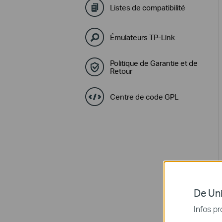
Listes de compatibilité
Émulateurs TP-Link
Politique de Garantie et de
Retour
Centre de code GPL
De Uni
Infos pr