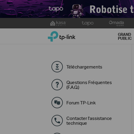
Click
to
TP-Link, Reliably Smart
skip
GRAND
PUBLIC
the
navigation
bar
Téléchargements
Questions Fréquentes
(F.A.Q.)
Forum TP-Link
Contacter l'assistance
technique