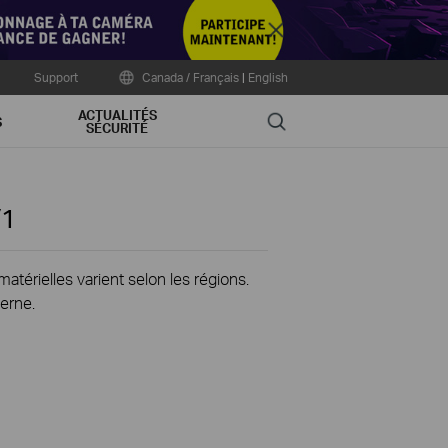
Close
Support
Canada / Français
|
English
ACTUALITÉS
Search
S
SÉCURITÉ
1
térielles varient selon les régions.
erne.