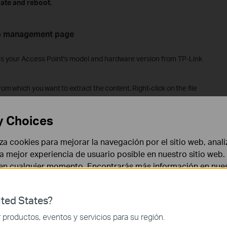
date and reboot.
eb management page
 your Access Point's model and hardware version from TP-Link
from which you want to extract the content. Right-click on the file
 menu
to extract the BIN file
.
(Google Chrome & Windows system as
y Choices
liza cookies para mejorar la navegación por el sitio web, anali
 la mejor experiencia de usuario posible en nuestro sitio we
 en cualquier momento. Encontrarás más información en nue
ted States?
 necesarias para el funcionamiento del sitio web y no puede
productos, eventos y servicios para su región.