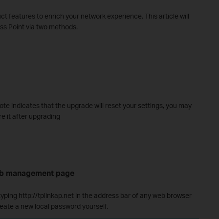
t features to enrich your network experience. This article will
ss Point via two methods.
note indicates that the upgrade will reset your settings, you may
re it after upgrading
web management page
typing http://tplinkap.net in the address bar of any web browser
eate a new local password yourself.