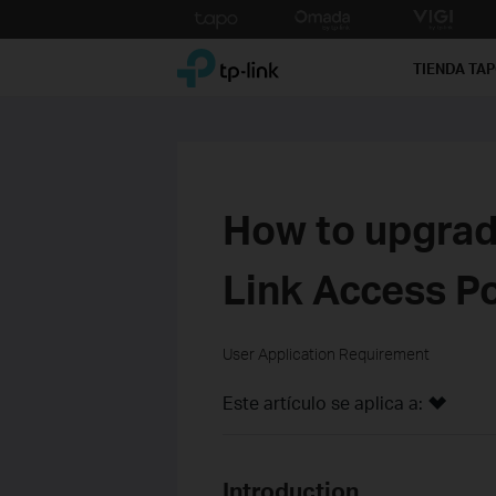
Click
to
TP-Link, Reliably Smart
skip
TIENDA TA
the
navigation
bar
How to upgrad
Link Access Po
User Application Requirement
Este artículo se aplica a:
Introduction