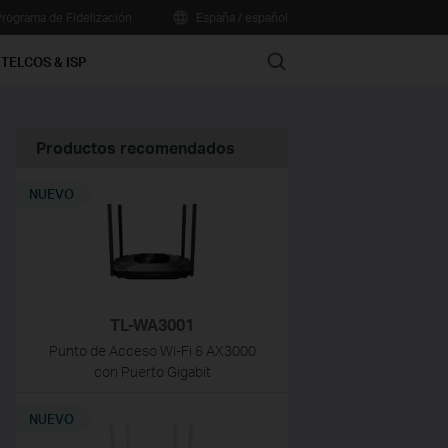
rograma de Fidelización
España / español
Search
TELCOS & ISP
Productos recomendados
NUEVO
TL-WA3001
Punto de Acceso Wi-Fi 6 AX3000
con Puerto Gigabit
NUEVO