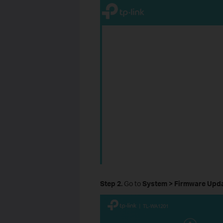
Step 2.
Go to
System > Firmware Upd