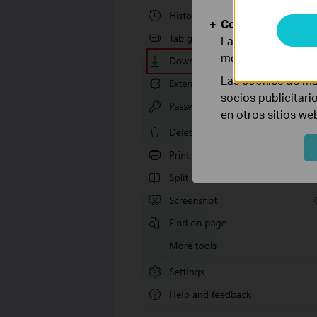
Cookies de Anális
Las cookies de aná
mejorar y adaptar 
Las cookies de ma
socios publicitari
en otros sitios we