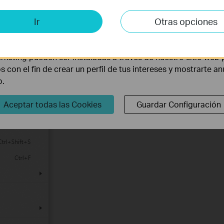
is y de Marketing
Ir
Otras opciones
lisis nos permiten analizar tus actividades en nuestro sitio w
la funcionalidad del mismo.
rketing pueden ser instaladas a través de nuestro sitio web 
os con el fin de crear un perfil de tus intereses y mostrarte a
b.
Aceptar todas las Cookies
Guardar Configuración