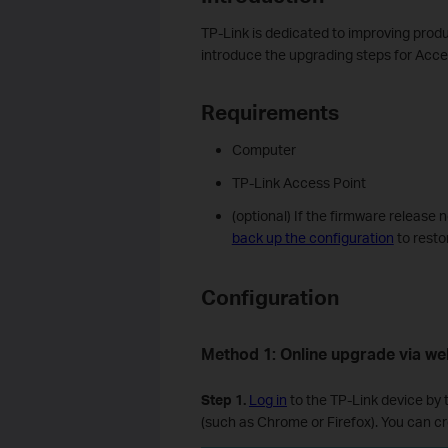
TP-Link is dedicated to improving produc
introduce the upgrading steps for Acce
Requirements
Computer
TP-Link Access Point
(optional) If the firmware release 
back up the configuration
to resto
Configuration
Method 1: Online upgrade via 
Step 1.
Log in
to the TP-Link device by 
(such as Chrome or Firefox). You can cr