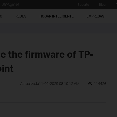
Soporte
Blog
P
PO
REDES
HOGAR INTELIGENTE
EMPRESAS
e the firmware of TP-
int
Actualizado11-05-2025 08:10:12 AM
114426