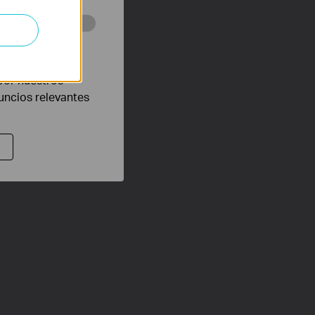
eb con el fin de
por nuestros
nuncios relevantes