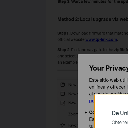
Step 3. Wait a few minutes for the up
Method 2: Local upgrade via w
Step1.
Download firmware that matches
official website
www.tp-link.com
.
Step 2.
Find and navigate to the zip file 
and select
Extract All
from the context
an example)
Your Privac
Este sitio web uti
en línea y ofrecer
al uso de cookies
privacidad
.
Cookies Básicas
De Uni
Estas cookies son
Obtener 
tu sistema.