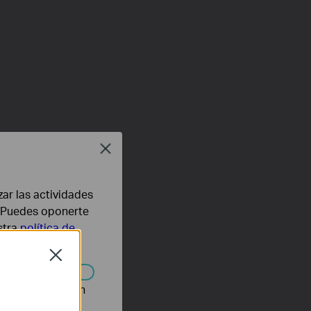
Close
zar las actividades
b. Puedes oponerte
stra
política de
Close
n desactivarse en