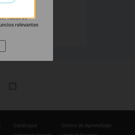
eb con el fin de
por nuestros
nuncios relevantes
r
Catálogos
Centro de Aprendizaje
Catálogos de Producto
Librería de Tecnología