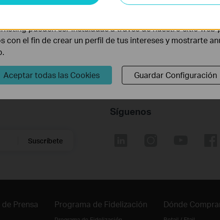
lisis nos permiten analizar tus actividades en nuestro sitio w
udan a mejorar esta web.
la funcionalidad del mismo.
rketing pueden ser instaladas a través de nuestro sitio web 
os con el fin de crear un perfil de tus intereses y mostrarte a
b.
Aceptar todas las Cookies
Guardar Configuración
Síguenos
Suscríbete
 de Prensa
Programa de Fidelización
Dónde Compra
Programa de Fidelización
Retail / Etail