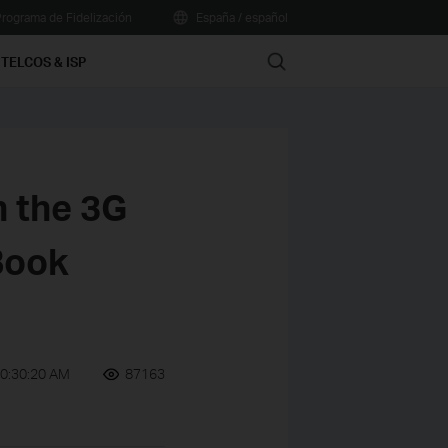
rograma de Fidelización
España / español
Search
TELCOS & ISP
n the 3G
Book
10:30:20 AM
87163