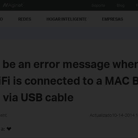
Soporte
Blog
P
PO
REDES
HOGAR INTELIGENTE
EMPRESAS
l be an error message whe
Fi is connected to a MAC 
 via USB cable
ment
Actualizado10-14-2014 
 a: