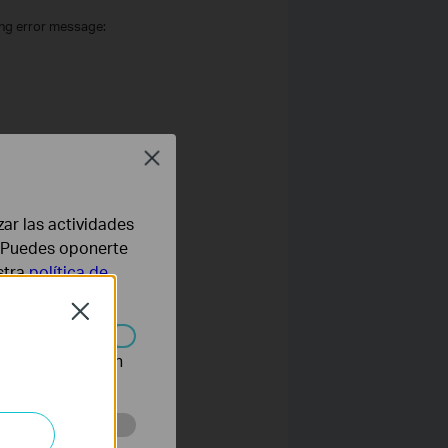
ng error message:
Close
zar las actividades
b. Puedes oponerte
d in the 3G Mobile WiFi and
stra
política de
Close
tton.
n desactivarse en