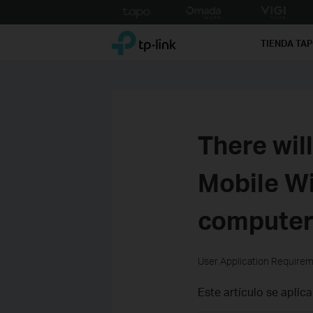
Click
to
TP-Link, Reliably Smart
skip
TIENDA TA
the
navigation
bar
There wil
Mobile Wi
computer
User Application Require
Este artículo se aplica