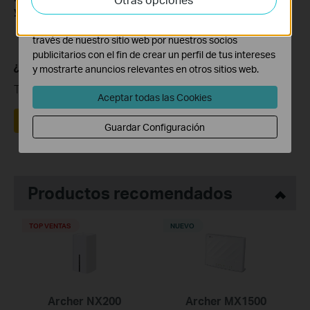
adaptar la funcionalidad del mismo.
your product.
Las cookies de marketing pueden ser instaladas a
través de nuestro sitio web por nuestros socios
publicitarios con el fin de crear un perfil de tus intereses
¿Es útil este artículo?
y mostrarte anuncios relevantes en otros sitios web.
Tus comentarios nos ayudan a mejorar esta web.
Aceptar todas las Cookies
Sí
No
Guardar Configuración
Productos recomendados
TOP VENTAS
NUEVO
Archer NX200
Archer MX1500