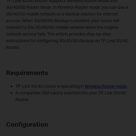
TP-Link 5G/4G Router supports Wireless Router Mode and
3G/4G/5G Router Mode. In Wireless Router mode, you can use a
3G/4G/5G mobile network as a backup solution for internet
access. When 3G/4G/5G Backup is enabled, your router will
connect to the 3G/4G/5G mobile network when the original
network service fails. This article provides step-by-step
instructions for configuring 3G/4G/5G Backup on TP-Link 5G/4G
Router.
Requirements
TP-Link 5G/4G router is operating in
Wireless Router mode
.
A compatible SIM card is inserted into your TP-Link 5G/4G
Router.
Configuration