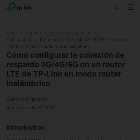
Click
Search
Menu
TP-Link, Reliably Smart
to
skip
the
navigation
Home
Support
Guía de configuración
bar
Cómo configurar la conexión de respaldo 3G/4G/5G en un router
LTE de TP-Link en modo router inalámbrico
Cómo configurar la conexión de
respaldo 3G/4G/5G en un router
LTE de TP-Link en modo router
inalámbrico
Guía de configuración
Actualizadojulio 27, 2026
Introduction