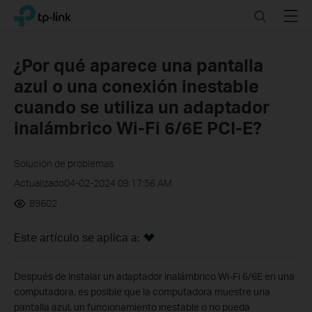
Click
Search
Menu
TP-Link, Reliably Smart
to
skip
the
¿Por qué aparece una pantalla
navigation
azul o una conexión inestable
bar
cuando se utiliza un adaptador
inalámbrico Wi-Fi 6/6E PCI-E?
Solución de problemas
Actualizado04-02-2024 09:17:56 AM
89602
Este artículo se aplica a:
Después de instalar un adaptador inalámbrico Wi-Fi 6/6E en una
computadora, es posible que la computadora muestre una
pantalla azul, un funcionamiento inestable o no pueda