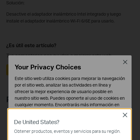
Solución:
Desactive el adaptador inalámbrico Intel integrado y luego
instale el adaptador inalámbrico Wi-Fi 6/6E para usarlo.
¿Es útil este artículo?
Tus comentarios nos ayudan a mejorar esta web.
Close
Your Privacy Choices
Sí
No
Este sitio web utiliza cookies para mejorar la navegación
por el sitio web, analizar las actividades en línea y
ofrecer la mejor experiencia de usuario posible en
Productos recomendados
nuestro sitio web. Puedes oponerte al uso de cookies en
cualquier momento. Encontrarás más información en
nuestra
política de privacidad
.
NUEVO
NUEVO
Close
De United States?
Cookies Básicas
Estas cookies son necesarias para el funcionamiento
Obtener productos, eventos y servicios para su región.
del sitio web y no pueden desactivarse en tu sistema.