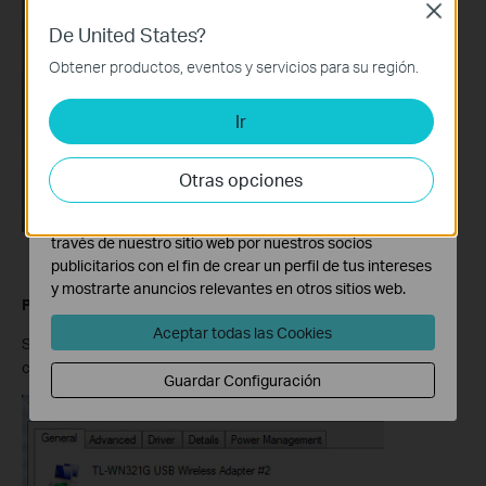
Close
De United States?
Cookies Básicas
Estas cookies son necesarias para el funcionamiento
Obtener productos, eventos y servicios para su región.
del sitio web y no pueden desactivarse en tu sistema.
Ir
Cookies de Análisis y de Marketing
Las cookies de análisis nos permiten analizar tus
actividades en nuestro sitio web con el fin de mejorar y
Otras opciones
adaptar la funcionalidad del mismo.
Las cookies de marketing pueden ser instaladas a
través de nuestro sitio web por nuestros socios
publicitarios con el fin de crear un perfil de tus intereses
y mostrarte anuncios relevantes en otros sitios web.
Paso 3
Aceptar todas las Cookies
Si puede ver "Este dispositivo funciona correctamente". en el
cuadro rojo, ya ha instalado el controlador correctamente.
Guardar Configuración