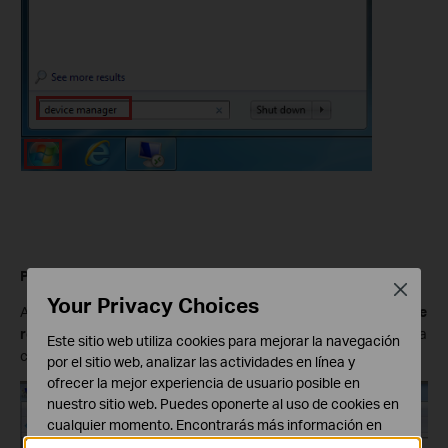
Paso 2
Close
Your Privacy Choices
Abra el
Administrador de dispositivos
e ir a
Adaptadores de
red
, y luego busque el adaptador TP-Link correspondiente, haga
Este sitio web utiliza cookies para mejorar la navegación
clic derecho y luego vaya a
Propiedades
.
por el sitio web, analizar las actividades en línea y
ofrecer la mejor experiencia de usuario posible en
nuestro sitio web. Puedes oponerte al uso de cookies en
cualquier momento. Encontrarás más información en
nuestra
política de privacidad
.