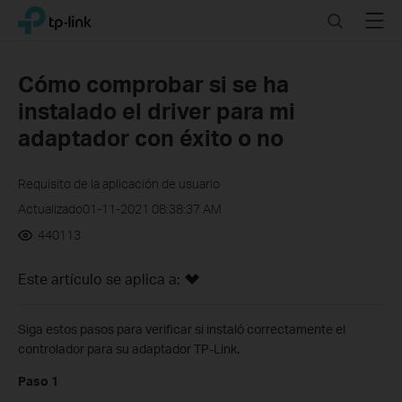
Click
Search
Menu
TP-Link, Reliably Smart
to
skip
the
Cómo comprobar si se ha
navigation
instalado el driver para mi
bar
adaptador con éxito o no
Requisito de la aplicación de usuario
Actualizado01-11-2021 08:38:37 AM
440113
Este artículo se aplica a:
Siga estos pasos para verificar si instaló correctamente el
controlador para su adaptador TP-Link.
Paso 1