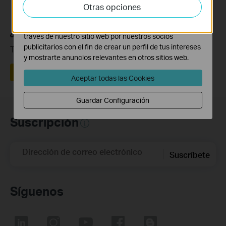
actividades en nuestro sitio web con el fin de mejorar y
Otras opciones
adaptar la funcionalidad del mismo.
Las cookies de marketing pueden ser instaladas a
¿Es útil este artículo?
través de nuestro sitio web por nuestros socios
publicitarios con el fin de crear un perfil de tus intereses
Tus comentarios nos ayudan a mejorar esta web.
y mostrarte anuncios relevantes en otros sitios web.
Sí
No
Aceptar todas las Cookies
Guardar Configuración
Suscripción
Dirección de correo electrónico
Suscríbete
Síguenos