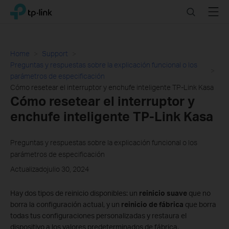
Click
Search
Menu
TP-Link, Reliably Smart
to
skip
the
navigation
Home
Support
bar
Preguntas y respuestas sobre la explicación funcional o los
parámetros de especificación
Cómo resetear el interruptor y enchufe inteligente TP-Link Kasa
Cómo resetear el interruptor y
enchufe inteligente TP-Link Kasa
Preguntas y respuestas sobre la explicación funcional o los
parámetros de especificación
Actualizadojulio 30, 2024
Hay dos tipos de reinicio disponibles: un
reinicio suave
que no
borra la configuración actual, y un
reinicio de fábrica
que borra
todas tus configuraciones personalizadas y restaura el
dispositivo a los valores predeterminados de fábrica.