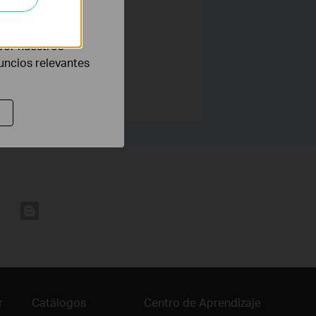
eb con el fin de
por nuestros
nuncios relevantes
r
Catálogos
Centro de Aprendizaje