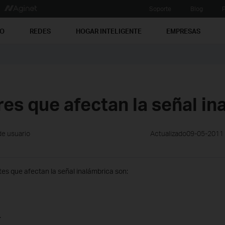
Soporte
Blog
P
PO
REDES
HOGAR INTELIGENTE
EMPRESAS
res que afectan la señal in
de usuario
Actualizado09-05-2011
es que afectan la señal inalámbrica son:
.