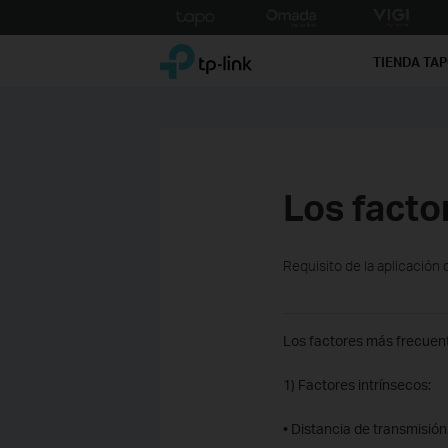
Click
to
TP-Link, Reliably Smart
skip
TIENDA TA
the
navigation
bar
Los facto
Requisito de la aplicación 
Los factores más frecuent
1) Factores intrínsecos:
• Distancia de transmisión