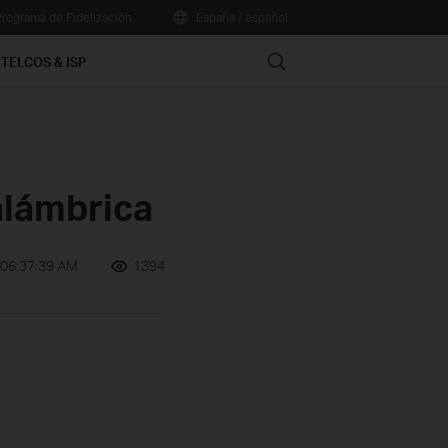
rograma de Fidelización
España / español
Search
TELCOS & ISP
alámbrica
 06:37:39 AM
1394