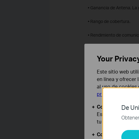
• Ganancia de Antena. La 
• Rango de cobertura.
• Rendimiento de comunica
2) Factores extrínsecos:
Your Privac
• Barreras, como paredes 
Este sitio web uti
• La interferencia de otro
en línea y ofrecer
como microondas o teléfon
al uso de cookies
privacidad
.
• Hay más de un punto de 
Cookies Básicas
De Uni
• El lugar donde se coloca
Estas cookies son
Obtener 
reducir la segunda compr
tu sistema.
Cookies de Anális
¿Es útil este artíc