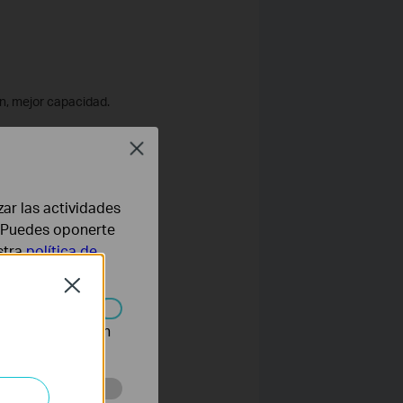
n, mejor capacidad.
Close
zar las actividades
uter inalámbrico, tales
b. Puedes oponerte
stra
política de
Close
 en un lugar alto para
n desactivarse en