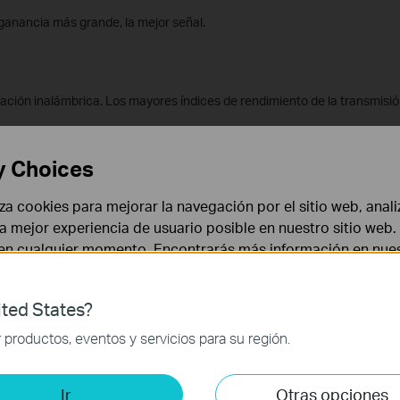
ganancia más grande, la mejor señal.
ción inalámbrica. Los mayores índices de rendimiento de la transmisió
y Choices
o tablas de madera etc.
liza cookies para mejorar la navegación por el sitio web, anali
s dispositivos con la misma banda de frecuencia de punto de acceso o ro
 la mejor experiencia de usuario posible en nuestro sitio we
os inalámbricos, etc.
 en cualquier momento. Encontrarás más información en nue
acceso o router inalámbrico operando en el mismo canal.
ted States?
 un punto de acceso o router inalámbrico. Trate de colocar el dispositivo
 necesarias para el funcionamiento del sitio web y no puede
productos, eventos y servicios para su región.
obación de barreras.
is y de Marketing
ulo?
Ir
Otras opciones