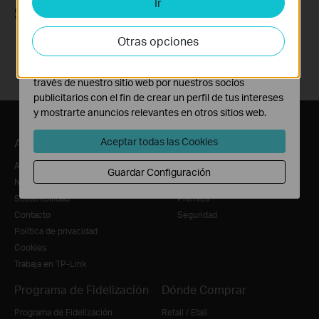
Ir
Cookies de Análisis y de Marketing
Síguenos
Las cookies de análisis nos permiten analizar tus
actividades en nuestro sitio web con el fin de mejorar y
Otras opciones
adaptar la funcionalidad del mismo.
Las cookies de marketing pueden ser instaladas a
través de nuestro sitio web por nuestros socios
publicitarios con el fin de crear un perfil de tus intereses
y mostrarte anuncios relevantes en otros sitios web.
Aceptar todas las Cookies
Acerca de Nosotros
Notas de Prensa
Acerca de nosotros
Noticias
Guardar Configuración
Nuestro Compromiso con la Seguridad
Blog
Sostenibilidad
Premios
Contacto
Seguridad
Política de privacidad
Cookies
Trabaja en TP-Link
Programa de Fidelización
Dónde Comprar
Programa de Fidelización
Retail / Etail