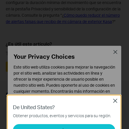
configurar la duración mínima del movimiento que se encuentra
en la pestaña Privacidad y sensibilidad de la configuración de la
cámara. Consulte la pregunta "¿
Cómo puedo reducir el número
de alertas falsas que recibo de mi cámara de exterior Kasa
?"
¿Es útil este artículo?
Close
Tus comentarios nos ayudan a mejorar esta web.
Your Privacy Choices
Sí
No
Este sitio web utiliza cookies para mejorar la navegación
por el sitio web, analizar las actividades en línea y
ofrecer la mejor experiencia de usuario posible en
nuestro sitio web. Puedes oponerte al uso de cookies en
cualquier momento. Encontrarás más información en
Suscripción
nuestra
política de privacidad
.
Close
De United States?
Cookies Básicas
Dirección de correo electrónico
Suscríbete
Estas cookies son necesarias para el funcionamiento
Obtener productos, eventos y servicios para su región.
del sitio web y no pueden desactivarse en tu sistema.