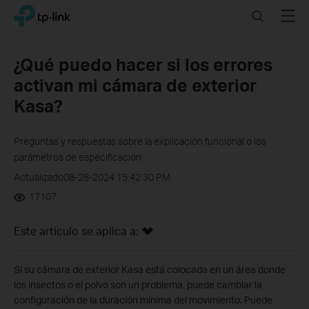
Click
Search
Menu
TP-Link, Reliably Smart
to
skip
the
¿Qué puedo hacer si los errores
navigation
activan mi cámara de exterior
bar
Kasa?
Preguntas y respuestas sobre la explicación funcional o los
parámetros de especificación
Actualizado08-28-2024 15:42:30 PM
17107
Este artículo se aplica a:
Si su cámara de exterior Kasa está colocada en un área donde
los insectos o el polvo son un problema, puede cambiar la
configuración de la duración mínima del movimiento. Puede