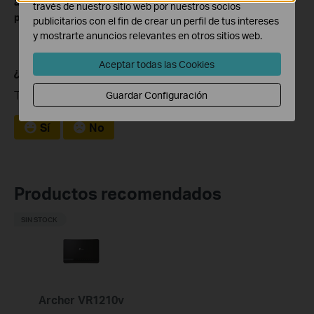
al
Centro de descargas
para descargar el manual de su
través de nuestro sitio web por nuestros socios
producto.
publicitarios con el fin de crear un perfil de tus intereses
y mostrarte anuncios relevantes en otros sitios web.
Aceptar todas las Cookies
¿Es útil este artículo?
Tus comentarios nos ayudan a mejorar esta web.
Guardar Configuración
Sí
No
Productos recomendados
SIN STOCK
Archer VR1210v