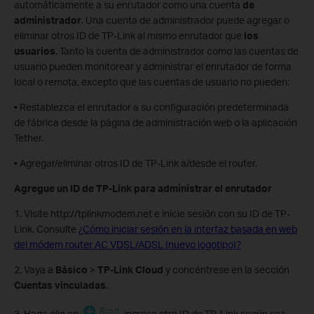
automáticamente a su enrutador como una cuenta
de
administrador
. Una cuenta de administrador puede agregar o
eliminar otros ID de TP-Link al mismo enrutador que
los
usuarios
. Tanto la cuenta de administrador como las cuentas de
usuario pueden monitorear y administrar el enrutador de forma
local o remota, excepto que las cuentas de usuario no pueden:
• Restablezca el enrutador a su configuración predeterminada
de fábrica desde la página de administración web o la aplicación
Tether.
• Agregar/eliminar otros ID de TP-Link a/desde el router.
Agregue un ID de TP-Link para administrar el enrutador
1. Visite http://tplinkmodem.net e inicie sesión con su ID de TP-
Link. Consulte
¿Cómo iniciar sesión en la interfaz basada en web
del módem router AC VDSL/ADSL (nuevo logotipo)?
2. Vaya a
Básico
>
TP-Link Cloud
y concéntrese en la sección
Cuentas vinculadas
.
3. Haga clic en
, ingrese otro ID de TP-Link según sea