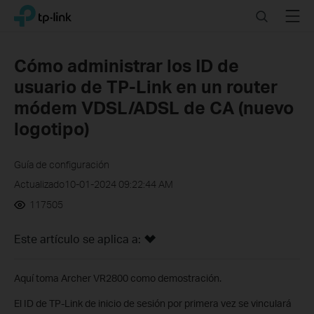
Click
Search
Menu
TP-Link, Reliably Smart
to
skip
the
Cómo administrar los ID de
navigation
usuario de TP-Link en un router
bar
módem VDSL/ADSL de CA (nuevo
logotipo)
Guía de configuración
Actualizado10-01-2024 09:22:44 AM
117505
Este artículo se aplica a:
Aquí toma Archer VR2800 como demostración.
El ID de TP-Link de inicio de sesión por primera vez se vinculará