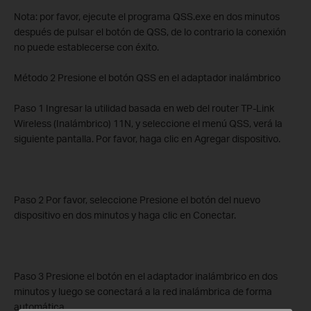
Nota: por favor, ejecute el programa QSS.exe en dos minutos
después de pulsar el botón de QSS, de lo contrario la conexión
no puede establecerse con éxito.
Método 2 Presione el botón QSS en el adaptador inalámbrico
Paso 1 Ingresar la utilidad basada en web del router TP-Link
Wireless (Inalámbrico) 11N, y seleccione el menú QSS, verá la
siguiente pantalla. Por favor, haga clic en Agregar dispositivo.
Paso 2 Por favor, seleccione Presione el botón del nuevo
dispositivo en dos minutos y haga clic en Conectar.
Paso 3 Presione el botón en el adaptador inalámbrico en dos
minutos y luego se conectará a la red inalámbrica de forma
automática.