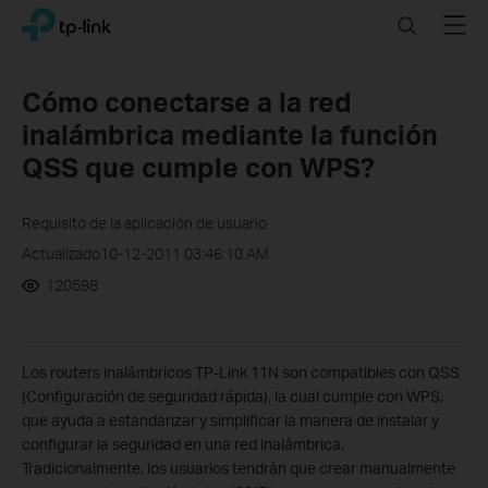
Click
Search
Menu
TP-Link, Reliably Smart
to
skip
the
Cómo conectarse a la red
navigation
inalámbrica mediante la función
bar
QSS que cumple con WPS?
Requisito de la aplicación de usuario
Actualizado10-12-2011 03:46:10 AM
120598
Los routers inalámbricos TP-Link 11N son compatibles con QSS
(Configuración de seguridad rápida), la cual cumple con WPS,
que ayuda a estandarizar y simplificar la manera de instalar y
configurar la seguridad en una red inalámbrica.
Tradicionalmente, los usuarios tendrán que crear manualmente