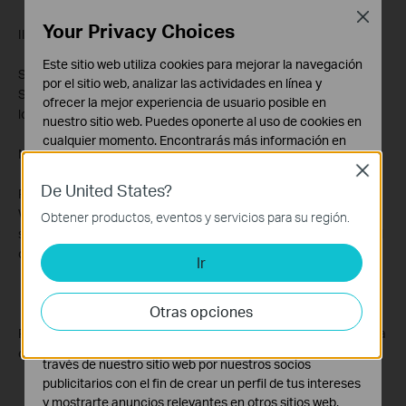
Close
Your Privacy Choices
II por PIN
Este sitio web utiliza cookies para mejorar la navegación
Si el adaptador inalámbrico compatible con Wi-Fi Protected
por el sitio web, analizar las actividades en línea y
Setup y el método del PIN, se puede agregar a la red de PIN con
ofrecer la mejor experiencia de usuario posible en
los dos métodos siguientes.
nuestro sitio web. Puedes oponerte al uso de cookies en
cualquier momento. Encontrarás más información en
Método 1 Introduzca el PIN del enrutador inalámbrico.
nuestra
política de privacidad
.
Close
De United States?
Cookies Básicas
Paso 1 Ingresar la utilidad basada en web del router TP-Link
Estas cookies son necesarias para el funcionamiento
Wireless (Inalámbrico) 11N, y seleccione el menú QSS, verá la
Obtener productos, eventos y servicios para su región.
del sitio web y no pueden desactivarse en tu sistema.
siguiente pantalla. Por favor ingrese el código PIN actual. Aquí el
código PIN del router es 26196381.
Ir
Cookies de Análisis y de Marketing
Las cookies de análisis nos permiten analizar tus
actividades en nuestro sitio web con el fin de mejorar y
Otras opciones
adaptar la funcionalidad del mismo.
Paso 2 Haga doble clic en el icono en el escritorio de QSS y haga
Las cookies de marketing pueden ser instaladas a
clic en el botón Siguiente.
través de nuestro sitio web por nuestros socios
publicitarios con el fin de crear un perfil de tus intereses
y mostrarte anuncios relevantes en otros sitios web.