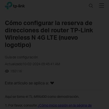
Click
Search
Menu
TP-Link, Reliably Smart
to
skip
the
Cómo configurar la reserva de
navigation
direcciones del router TP-Link
bar
Wireless N 4G LTE (nuevo
logotipo)
Guía de configuración
Actualizado10-02-2024 09:45:41 AM
150116
Este artículo se aplica a:
Aquí se toma el TL-MR6400 como demostración.
1. Por favor, consulte
¿Cómo inicio sesión en la página de