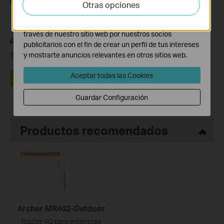
Otras opciones
adaptar la funcionalidad del mismo.
Las cookies de marketing pueden ser instaladas a
través de nuestro sitio web por nuestros socios
¿Es útil este artículo?
publicitarios con el fin de crear un perfil de tus intereses
Tus comentarios nos ayudan a mejorar esta web.
y mostrarte anuncios relevantes en otros sitios web.
Aceptar todas las Cookies
Sí
No
Guardar Configuración
Productos recomendados
PRÓXIMAMENTE
Archer MR402-Outdoor
Router 4G para exteriores