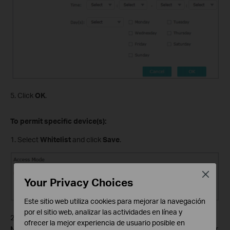
5. Click
OK
.
To permit specific device(s):
1. Select
Whitelist
and click
Save
.
Close
Your Privacy Choices
Este sitio web utiliza cookies para mejorar la navegación
por el sitio web, analizar las actividades en línea y
2. Click
Add
in the Devices in Whitelist table. Enter the
Device
ofrecer la mejor experiencia de usuario posible en
Name
and
MAC Address
. And you can set the Effective Time for