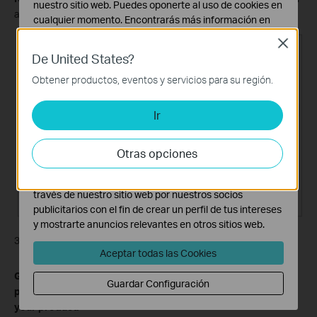
nuestro sitio web. Puedes oponerte al uso de cookies en
a certain entry as needed.
cualquier momento. Encontrarás más información en
nuestra
política de privacidad
.
Close
De United States?
Cookies Básicas
Estas cookies son necesarias para el funcionamiento
Obtener productos, eventos y servicios para su región.
del sitio web y no pueden desactivarse en tu sistema.
Ir
Cookies de Análisis y de Marketing
Las cookies de análisis nos permiten analizar tus
actividades en nuestro sitio web con el fin de mejorar y
Otras opciones
adaptar la funcionalidad del mismo.
Las cookies de marketing pueden ser instaladas a
través de nuestro sitio web por nuestros socios
publicitarios con el fin de crear un perfil de tus intereses
y mostrarte anuncios relevantes en otros sitios web.
3. Click
OK
.
Aceptar todas las Cookies
Get to know more details of each function and configuration
Guardar Configuración
please go to
Download Center
to download the manual of
your product.