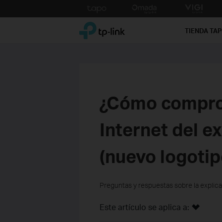
Click
to
TP-Link, Reliably Smart
skip
TIENDA TA
the
navigation
bar
¿Cómo comprob
Internet del e
(nuevo logotip
Preguntas y respuestas sobre la explica
Este artículo se aplica a: