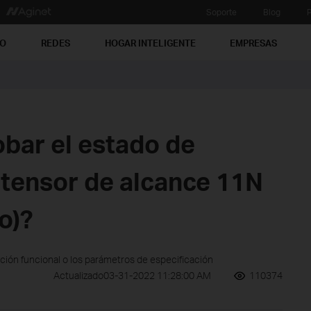
Soporte
Blog
P
PO
REDES
HOGAR INTELIGENTE
EMPRESAS
ar el estado de
xtensor de alcance 11N
o)?
ción funcional o los parámetros de especificación
Actualizado03-31-2022 11:28:00 AM
110374