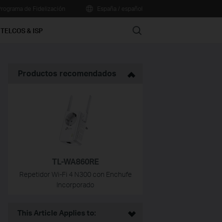
rograma de Fidelización
España / español
Search
TELCOS & ISP
Productos recomendados
TL-WA860RE
Repetidor Wi-Fi 4 N300 con Enchufe
Incorporado
This Article Applies to: