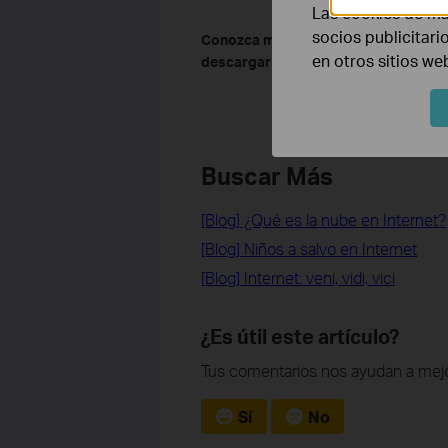
Las cookies de ma
socios publicitari
Conozca más detalles de cada funció
en otros sitios we
descargar el manual de su producto.
Buscar Más
[Blog] ¿Qué es la nube en Internet?
[Blog] Niños a salvo en Internet
[Blog] Internet: veni, vidi, vici
¿Es útil este artículo?
Tus comentarios nos ayudan a mejo
Sí
No