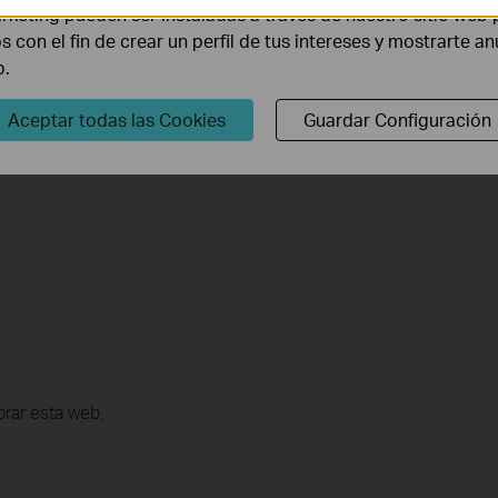
rketing pueden ser instaladas a través de nuestro sitio web 
os con el fin de crear un perfil de tus intereses y mostrarte a
n y configuración, vaya al
Centro
de descargas para
b.
Aceptar todas las Cookies
Guardar Configuración
rar esta web.