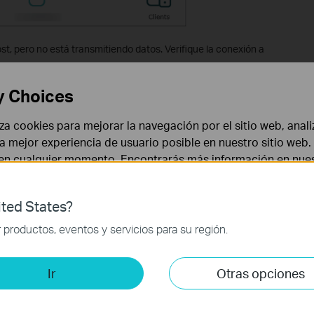
ost, pero no está transmitiendo datos. Verifique la conexión a
y Choices
liza cookies para mejorar la navegación por el sitio web, anali
 la mejor experiencia de usuario posible en nuestro sitio we
 en cualquier momento. Encontrarás más información en nue
dor de forma anormal. Vaya a
Configuración
>
Red
e intente
na dirección IP automáticamente.
ted States?
 necesarias para el funcionamiento del sitio web y no puede
productos, eventos y servicios para su región.
is y de Marketing
Ir
Otras opciones
lisis nos permiten analizar tus actividades en nuestro sitio w
Range Extender/Clients para ver la información correspondiente.
la funcionalidad del mismo.