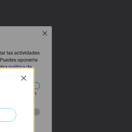
Close
zar las actividades
b. Puedes oponerte
stra
política de
Close
n desactivarse en
eb con el fin de