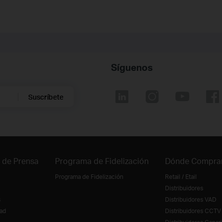
Síguenos
Suscríbete
 de Prensa
Programa de Fidelización
Dónde Compra
Programa de Fidelización
Retail / Etail
Distribuidores
s
Distribuidores VAD
ad
Distribuidores CCTV