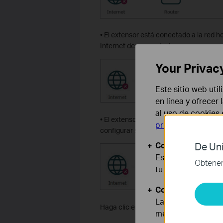
• El extensor está conectado a la red h
Internet de su enrutador.
Your Privac
Este sitio web uti
en línea y ofrecer
al uso de cookies
• El extensor está conectado al enruta
privacidad
.
configurar su extensor para obtener u
Cookies Básicas
De Uni
Estas cookies son
Obtener 
tu sistema.
Cookies de Anális
Las cookies de aná
Haga clic en el ícono Internet/Router/
mejorar y adaptar 