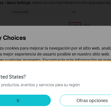
ss
>
Basic Settings
. Select Access Point Mode from the drop-down list.
y Choices
liza cookies para mejorar la navegación por el sitio web, anali
 la mejor experiencia de usuario posible en nuestro sitio we
 en cualquier momento. Encontrarás más información en nue
ted States?
 necesarias para el funcionamiento del sitio web y no puede
productos, eventos y servicios para su región.
is y de Marketing
Ir
Otras opciones
lisis nos permiten analizar tus actividades en nuestro sitio w
la funcionalidad del mismo.