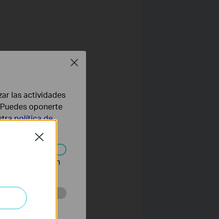
Close
zar las actividades
b. Puedes oponerte
stra
política de
Close
n desactivarse en
eb con el fin de