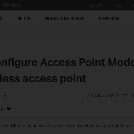
Soporte
Blog
P
PO
REDES
HOGAR INTELIGENTE
EMPRESAS
nfigure Access Point Mode
less access point
ment
Actualizado08-09-2024 
 a:
r wired (Ethernet) network to a wireless network, you may select Acces