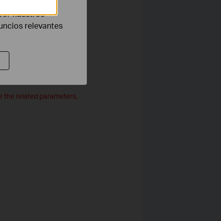
por nuestros
nuncios relevantes
Personal is recommended.
ge the related parameters,