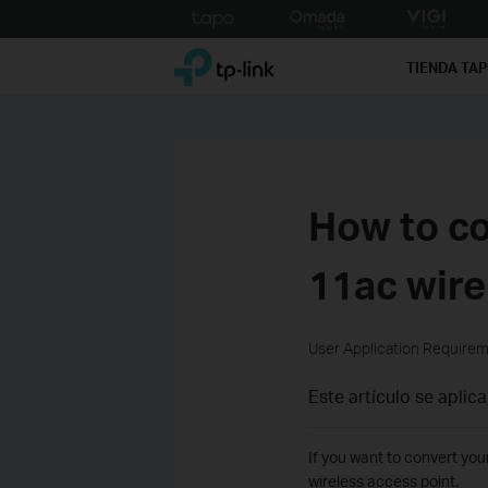
Click
to
TP-Link, Reliably Smart
skip
TIENDA TA
the
navigation
bar
How to co
11ac wire
User Application Require
Este artículo se aplica
If you want to convert you
wireless access point.