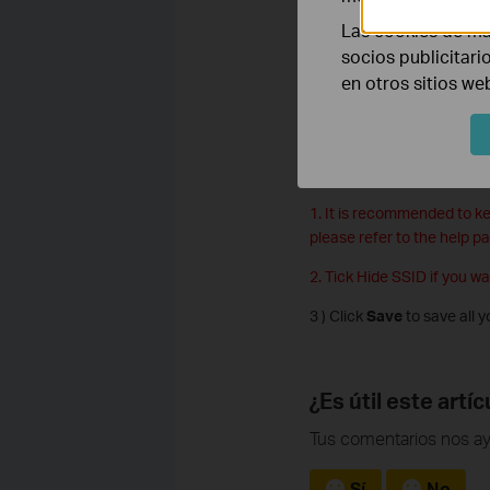
Las cookies de ma
socios publicitari
1 ) Select the wireless n
en otros sitios we
2 ) Customize the Wirele
Enter a Password below to
Note:
1. It is recommended to ke
please refer to the help p
2. Tick Hide SSID if you w
3 ) Click
Save
to save all y
¿Es útil este artíc
Tus comentarios nos ay
Sí
No