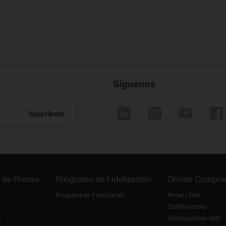
Síguenos
Suscríbete
 de Prensa
Programa de Fidelización
Dónde Compra
Programa de Fidelización
Retail / Etail
Distribuidores
s
Distribuidores VAD