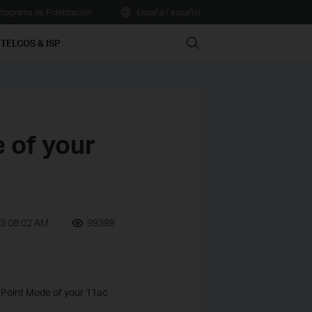
rograma de Fidelización
España / español
Search
TELCOS & ISP
 of your
03:08:02 AM
99398
s Point Mode of your 11ac