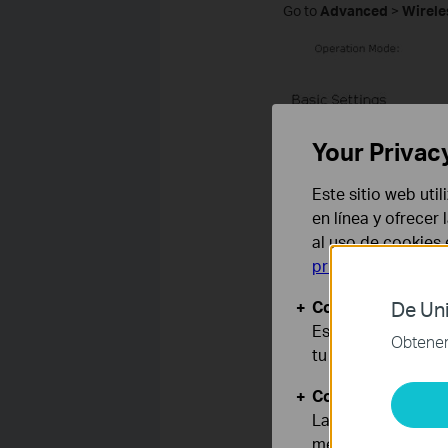
Go to
Advanced
>
Wirele
Your Privac
Este sitio web uti
en línea y ofrecer
al uso de cookies
privacidad
.
Cookies Básicas
De Uni
Estas cookies son
Obtener 
tu sistema.
Cookies de Anális
Las cookies de aná
mejorar y adaptar 