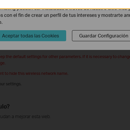
rketing pueden ser instaladas a través de nuestro sitio web 
os con el fin de crear un perfil de tus intereses y mostrarte a
etwork 2.4GHz or 5GHz. Here we take 2.4GHz for demostration.
b.
ss Network Name(SSID) and Security settings. The default WPA/WPA2- 
Aceptar todas las Cookies
Guardar Configuración
 prevent unauthorized access to your AP500.
ep the default settings for other parameters. If it is necessary to chan
age.
ant to hide this wireless network name.
our settings.
ulo?
udan a mejorar esta web.