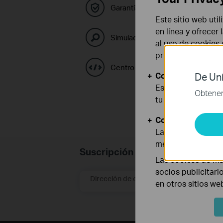
Garantía y Políticas de RMA
Este sitio web uti
en línea y ofrecer
Simulador TP-Link
al uso de cookies
privacidad
.
Centro de Códigos GPL
Cookies Básicas
De Uni
Estas cookies son
Obtener 
tu sistema.
Cookies de Anális
Las cookies de aná
mejorar y adaptar 
Suscripción
Las cookies de ma
socios publicitari
Dirección de correo electrónico
en otros sitios we