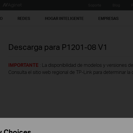
Soporte
Blog
P
PO
REDES
HOGAR INTELIGENTE
EMPRESAS
Descarga para
P1201-08
V1
IMPORTANTE
: La disponibilidad de modelos y versiones de
Consulta el sitio web regional de TP-Link para determinar la 
y Choices