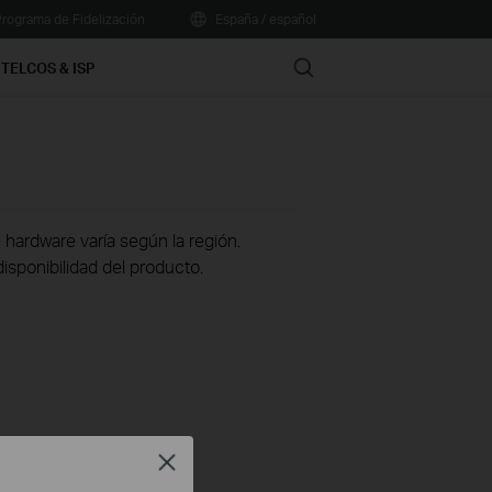
rograma de Fidelización
España / español
Search
TELCOS & ISP
 hardware varía según la región.
disponibilidad del producto.
Close