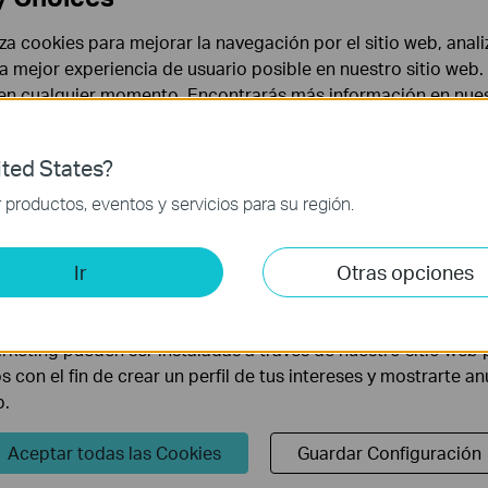
liza cookies para mejorar la navegación por el sitio web, anali
 la mejor experiencia de usuario posible en nuestro sitio we
 en cualquier momento. Encontrarás más información en nue
ted States?
 necesarias para el funcionamiento del sitio web y no puede
productos, eventos y servicios para su región.
is y de Marketing
Ir
Otras opciones
lisis nos permiten analizar tus actividades en nuestro sitio w
la funcionalidad del mismo.
Síguenos
rketing pueden ser instaladas a través de nuestro sitio web 
os con el fin de crear un perfil de tus intereses y mostrarte a
Suscríbete
b.
Aceptar todas las Cookies
Guardar Configuración