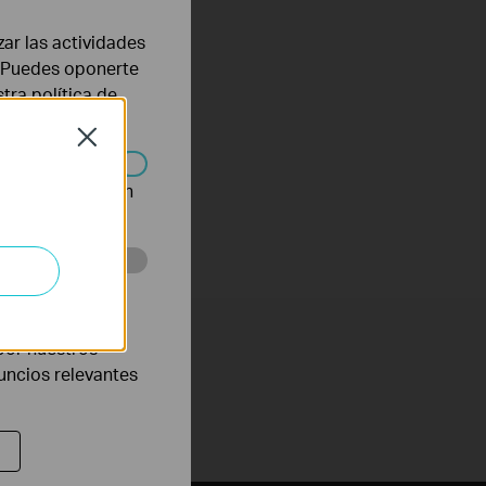
zar las actividades
b. Puedes oponerte
stra
política de
Close
n desactivarse en
eb con el fin de
por nuestros
nuncios relevantes