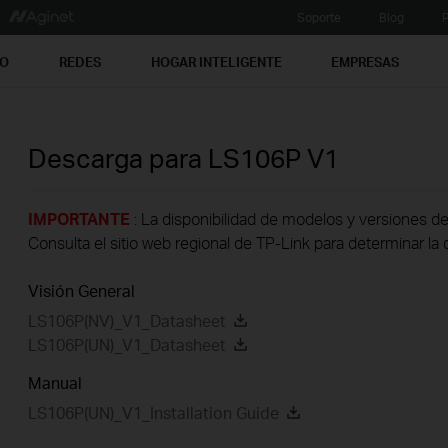
Soporte
Blog
P
PO
REDES
HOGAR INTELIGENTE
EMPRESAS
Descarga para
LS106P
V1
IMPORTANTE
: La disponibilidad de modelos y versiones de
Consulta el sitio web regional de TP-Link para determinar la 
Visión General
LS106P(NV)_V1_Datasheet
LS106P(UN)_V1_Datasheet
Manual
LS106P(UN)_V1_Installation Guide