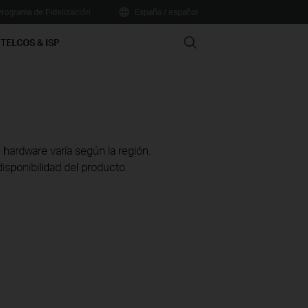
rograma de Fidelización
España / español
Search
TELCOS & ISP
 hardware varía según la región.
disponibilidad del producto.