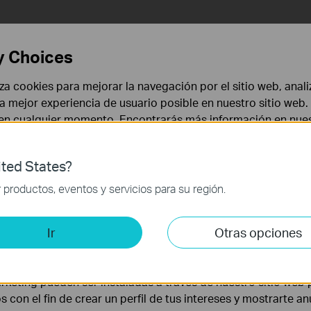
Preguntas más
y Choices
Frecuentes
liza cookies para mejorar la navegación por el sitio web, anali
 la mejor experiencia de usuario posible en nuestro sitio we
 en cualquier momento. Encontrarás más información en nue
Filtro de funciones:
Todo
Solución de problemas
Preguntas Frecuentes
ted States?
 necesarias para el funcionamiento del sitio web y no puede
productos, eventos y servicios para su región.
¿Por qué el dispositivo alimentado por PoE no funciona
correctamente cuando está conectado al Switch PoE?
is y de Marketing
Ir
Otras opciones
lisis nos permiten analizar tus actividades en nuestro sitio w
la funcionalidad del mismo.
rketing pueden ser instaladas a través de nuestro sitio web 
os con el fin de crear un perfil de tus intereses y mostrarte a