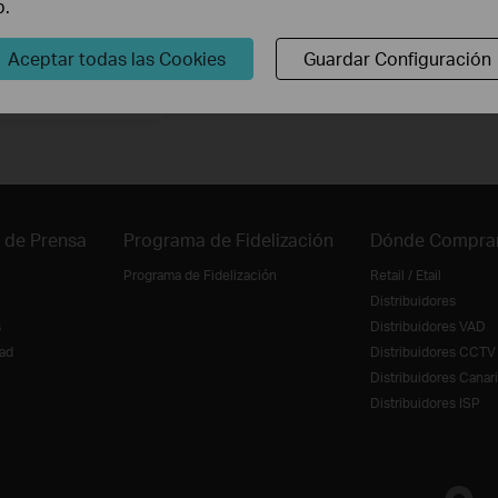
b.
Síguenos
Aceptar todas las Cookies
Guardar Configuración
Suscríbete
 de Prensa
Programa de Fidelización
Dónde Compra
Programa de Fidelización
Retail / Etail
Distribuidores
s
Distribuidores VAD
ad
Distribuidores CCTV
Distribuidores Canar
Distribuidores ISP