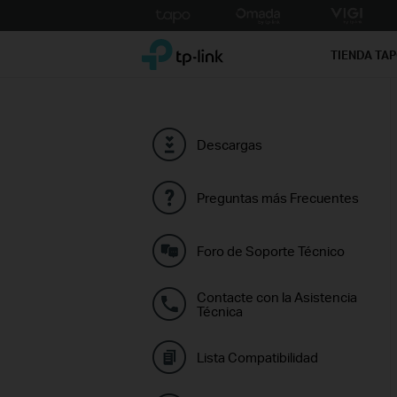
Click
to
TP-Link, Reliably Smart
skip
TIENDA TA
the
navigation
bar
Descargas
Preguntas más Frecuentes
Foro de Soporte Técnico
Contacte con la Asistencia
Técnica
Lista Compatibilidad