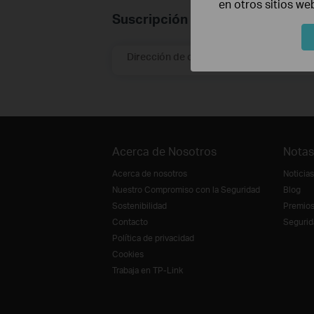
en otros sitios we
Suscripción
Dirección de correo electrónico
Acerca de Nosotros
Notas
Acerca de nosotros
Noticias
Nuestro Compromiso con la Seguridad
Blog
Sostenibilidad
Premio
Contacto
Segurid
Política de privacidad
Cookies
Trabaja en TP-Link