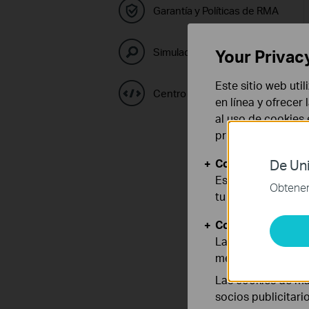
Garantía y Políticas de RMA
Simulador TP-Link
Your Privac
Este sitio web uti
Centro de Códigos GPL
en línea y ofrecer
al uso de cookies
privacidad
.
Cookies Básicas
De Uni
Estas cookies son
Obtener 
tu sistema.
Cookies de Anális
Las cookies de aná
mejorar y adaptar 
Las cookies de ma
socios publicitari