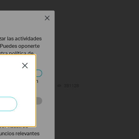
Close
zar las actividades
b. Puedes oponerte
stra
política de
Close
n desactivarse en
08-28-2024
391128
views
eb con el fin de
por nuestros
nuncios relevantes