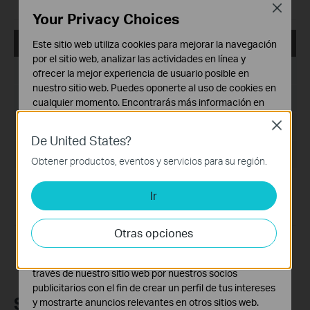
Beta Driver.
Close
Your Privacy Choices
Archer TXE70UH(EU)_V1_5001.19_Win10Win11
Este sitio web utiliza cookies para mejorar la navegación
por el sitio web, analizar las actividades en línea y
Fecha de Publicación:
2023-12-29
ofrecer la mejor experiencia de usuario posible en
nuestro sitio web. Puedes oponerte al uso de cookies en
Idioma:
Multilingüe
cualquier momento. Encontrarás más información en
nuestra
política de privacidad
.
Close
Tamaño de Archivo:
6.65 MB
De United States?
Cookies Básicas
Sistema Operativo: win10x32x64，win11x64
Estas cookies son necesarias para el funcionamiento
Obtener productos, eventos y servicios para su región.
del sitio web y no pueden desactivarse en tu sistema.
1.For Archer TXE70UH v1;
Ir
Cookies de Análisis y de Marketing
2.For win10 32 & 64 bit and win1164 bit.
Las cookies de análisis nos permiten analizar tus
actividades en nuestro sitio web con el fin de mejorar y
Otras opciones
adaptar la funcionalidad del mismo.
Las cookies de marketing pueden ser instaladas a
través de nuestro sitio web por nuestros socios
publicitarios con el fin de crear un perfil de tus intereses
Suscripción
y mostrarte anuncios relevantes en otros sitios web.