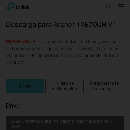
Click
Search
Menu
TP-Link, Reliably Smart
to
skip
the
Descarga para
Archer TXE70UH
V1
navigation
bar
IMPORTANTE
: La disponibilidad de modelos y versiones
de hardware varía según la región. Consulta el sitio web
regional de TP-Link para determinar la disponibilidad del
producto.
Vídeo de
Preguntas más
Driver
configuración
Frecuentes
Driver
Archer TXE70UH(EU)_V1_260313_5001.19.128.1_Win
10/11