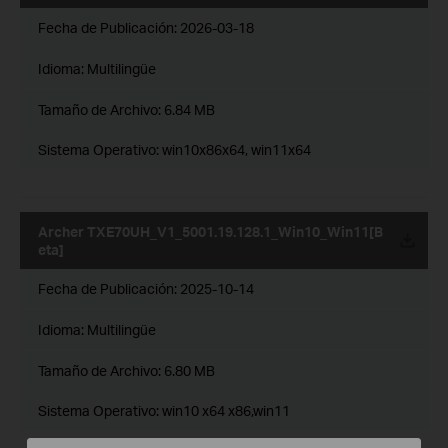
Fecha de Publicación:
2026-03-18
Idioma:
Multilingüe
Tamaño de Archivo:
6.84 MB
Sistema Operativo: win10x86x64, win11x64
Archer TXE70UH_V1_5001.19.128.1_Win10_Win11[B
eta]
Fecha de Publicación:
2025-10-14
Idioma:
Multilingüe
Tamaño de Archivo:
6.80 MB
Sistema Operativo: win10 x64 x86,win11