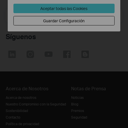
Aceptar todas las Cookies
Dirección de correo electrónico
Suscríbete
Guardar Configuración
Síguenos
Acerca de Nosotros
Notas de Prensa
Acerca de nosotros
Noticias
Nuestro Compromiso con la Seguridad
Blog
Sostenibilidad
Premios
Contacto
Seguridad
Política de privacidad