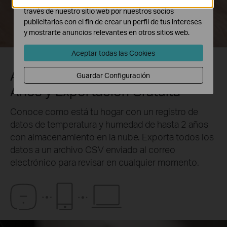
Las cookies de marketing pueden ser instaladas a
través de nuestro sitio web por nuestros socios
publicitarios con el fin de crear un perfil de tus intereses
Menos del 40%
El Aspirador
y mostrarte anuncios relevantes en otros sitios web.
Friega
Aceptar todas las Cookies
Almacenamiento de Datos de 2
Guardar Configuración
Años y Exportación Gratuita
Conoce como está tu hogar con un registro de
datos de temperatura y humedad de hasta 2 años
con almacenamiento en la nube. Exporta todos los
datos a un archivo CSV enviado al correo
electrónico para revisar en cualquier momento.