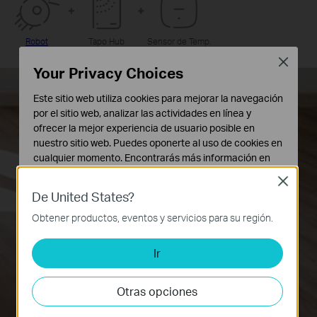
Robot
Tapo Hub
Sensor de Temp.
Aspirador
y Humedad
Close
Your Privacy Choices
Este sitio web utiliza cookies para mejorar la navegación
por el sitio web, analizar las actividades en línea y
ofrecer la mejor experiencia de usuario posible en
nuestro sitio web. Puedes oponerte al uso de cookies en
cualquier momento. Encontrarás más información en
nuestra
política de privacidad
.
Close
De United States?
Cookies Básicas
Estas cookies son necesarias para el funcionamiento
Obtener productos, eventos y servicios para su región.
del sitio web y no pueden desactivarse en tu sistema.
Ir
Cookies de Análisis y de Marketing
Las cookies de análisis nos permiten analizar tus
actividades en nuestro sitio web con el fin de mejorar y
Otras opciones
adaptar la funcionalidad del mismo.