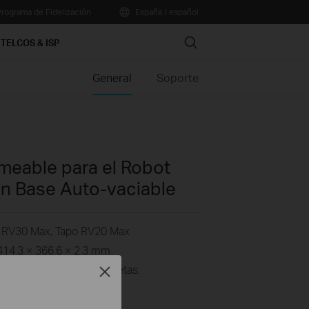
rograma de Fidelización
España / español
Search
TELCOS & ISP
General
Soporte
rmeable para el Robot
in Base Auto-vaciable
 RV30 Max, Tapo RV20 Max
14.3 × 366.6 × 2.3 mm
e suelos de madera o moquetas.
Close
itan herramientas.