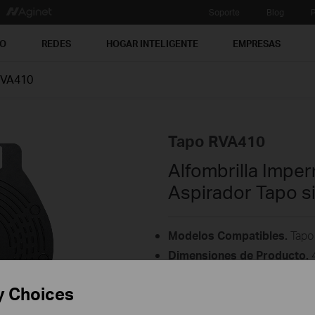
Soporte
Blog
P
PO
REDES
HOGAR INTELIGENTE
EMPRESAS
RVA410
Tapo RVA410
Alfombrilla Impe
Aspirador Tapo s
Modelos Compatibles.
Tapo
Dimensiones de Producto.
4
Utiliza esta alfombrilla sobr
y Choices
Fácil de instalar. No se neces