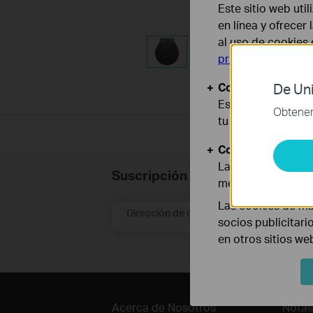
Este sitio web uti
en línea y ofrecer
al uso de cookies
privacidad
.
Cookies Básicas
De Uni
Estas cookies son
Obtener 
tu sistema.
Cookies de Anális
Las cookies de aná
Suscripción
mejorar y adaptar 
Las cookies de ma
Dirección de correo electrónico
socios publicitari
en otros sitios we
Acerca de Nosotros
Notas