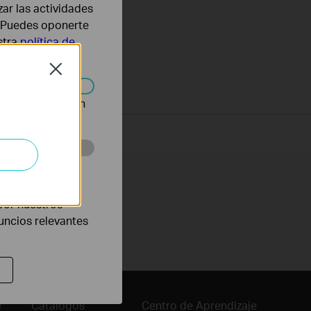
zar las actividades
b. Puedes oponerte
stra
política de
Close
n desactivarse en
eb con el fin de
por nuestros
nuncios relevantes
r
Catálogos
Centro de Aprendizaje