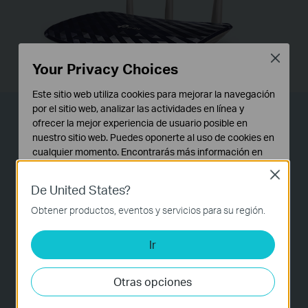
Close
Your Privacy Choices
Este sitio web utiliza cookies para mejorar la navegación
por el sitio web, analizar las actividades en línea y
Amplía tu Cobertura
ofrecer la mejor experiencia de usuario posible en
nuestro sitio web. Puedes oponerte al uso de cookies en
cualquier momento. Encontrarás más información en
Gracias a las potentes 3 antenas crean señales
nuestra
política de privacidad
.
Wi-Fi fuertes que llegan más lejos atravesando
Close
De United States?
Cookies Básicas
obstáculos para tener una señal estable en
Estas cookies son necesarias para el funcionamiento
todas direcciones con amplia cobertura.
Obtener productos, eventos y servicios para su región.
del sitio web y no pueden desactivarse en tu sistema.
Ir
Cookies de Análisis y de Marketing
Las cookies de análisis nos permiten analizar tus
actividades en nuestro sitio web con el fin de mejorar y
Otras opciones
adaptar la funcionalidad del mismo.
Las cookies de marketing pueden ser instaladas a