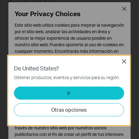
Peso: 20 g / 0,71 oz
Close
Tamaño: 2,8 x 1,0 x 0,6 pulg. (71 x 26 x 16,2 mm)
Your Privacy Choices
Este sitio web utiliza cookies para mejorar la navegación
por el sitio web, analizar las actividades en línea y
ofrecer la mejor experiencia de usuario posible en
nuestro sitio web. Puedes oponerte al uso de cookies en
0,6 pulgadas
cualquier momento. Encontrarás más información en
nuestra
política de privacidad
.
Close
De United States?
Cookies Básicas
Estas cookies son necesarias para el funcionamiento
Obtener productos, eventos y servicios para su región.
del sitio web y no pueden desactivarse en tu sistema.
2,8 pulgadas
Ir
Cookies de Análisis y de Marketing
Las cookies de análisis nos permiten analizar tus
actividades en nuestro sitio web con el fin de mejorar y
Otras opciones
adaptar la funcionalidad del mismo.
Las cookies de marketing pueden ser instaladas a
través de nuestro sitio web por nuestros socios
publicitarios con el fin de crear un perfil de tus intereses
1 en