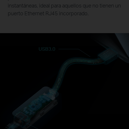
instantáneas, ideal para aquellos que no tienen un
puerto Ethernet RJ45 incorporado.
USB3.0