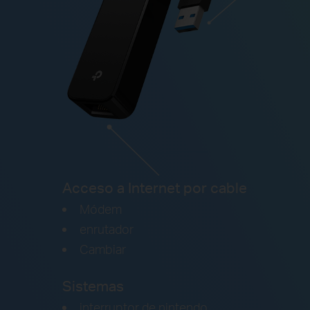
Acceso a Internet por cable
Módem
enrutador
Cambiar
Sistemas
interruptor de nintendo