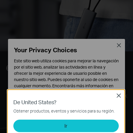
Close
Your Privacy Choices
Este sitio web utiliza cookies para mejorar la navegación
6 en 1
por el sitio web, analizar las actividades en línea y
ofrecer la mejor experiencia de usuario posible en
nuestro sitio web. Puedes oponerte al uso de cookies en
cualquier momento. Encontrarás más información en
Carga Rápida de
HDMI
Protección del
nuestra
política de privacidad
.
100W
Close
Conector
de Alta Definición 4K
De United States?
Cookies Básicas
Estas cookies son necesarias para el funcionamiento
Obtener productos, eventos y servicios para su región.
del sitio web y no pueden desactivarse en tu sistema.
Ir
Cookies de Análisis y de Marketing
Las cookies de análisis nos permiten analizar tus