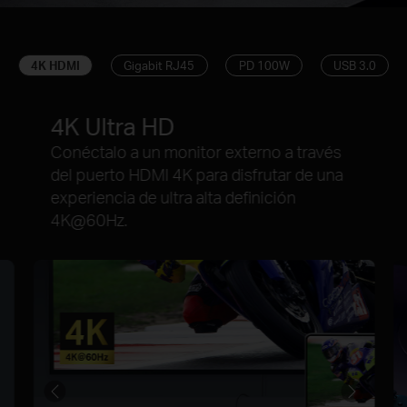
4K HDMI
Gigabit RJ45
PD 100W
USB 3.0
4K Ultra HD
Conéctalo a un monitor externo a través
del puerto HDMI 4K para disfrutar de una
experiencia de ultra alta definición
4K@60Hz.