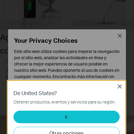
Agrupa los enchufes para
Close
Your Privacy Choices
controlarlos a todos a la vez
Este sitio web utiliza cookies para mejorar la navegación
por el sitio web, analizar las actividades en línea y
Crea un grupo de varios dispositivos para poder
ofrecer la mejor experiencia de usuario posible en
darles órdenes simultáneamente de forma rápida y
nuestro sitio web. Puedes oponerte al uso de cookies en
fácil.
cualquier momento. Encontrarás más información en
nuestra
política de privacidad
.
Close
De United States?
Cookies Básicas
Estas cookies son necesarias para el funcionamiento
Obtener productos, eventos y servicios para su región.
Modo Reposo
Modo fuera de
del sitio web y no pueden desactivarse en tu sistema.
Casa
Ir
Cookies de Análisis y de Marketing
Las cookies de análisis nos permiten analizar tus
actividades en nuestro sitio web con el fin de mejorar y
Otras opciones