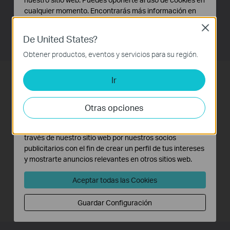
cualquier momento. Encontrarás más información en
puertos LAN, el TL-WA890EA proporciona a sus
nuestra
política de privacidad
.
dispositivos un amplio ancho de banda para streaming
Close
fluido de vídeo en HD y música, así como juegos en red.
De United States?
Cookies Básicas
Estas cookies son necesarias para el funcionamiento
Obtener productos, eventos y servicios para su región.
del sitio web y no pueden desactivarse en tu sistema.
Conectividad inalámbrica para
Ir
Cookies de Análisis y de Marketing
Las cookies de análisis nos permiten analizar tus
consolas de juegos, Smart TV y
actividades en nuestro sitio web con el fin de mejorar y
Otras opciones
más
adaptar la funcionalidad del mismo.
Las cookies de marketing pueden ser instaladas a
El Adaptador de Entretenimiento puede funcionar como un adaptador
través de nuestro sitio web por nuestros socios
publicitarios con el fin de crear un perfil de tus intereses
inalámbrico para conectar dispositivos cableados alejados de un router,
y mostrarte anuncios relevantes en otros sitios web.
donde tirar un cable Ethernet sería incómodo y problemático. Con 4
puertos, Usted podrá conectar instantáneamente hasta 4 dispositivos
Aceptar todas las Cookies
Ethernet como reproductores Blu-ray®, consolas de juegos, grabadores
de vídeo, decodificadores de IPTV, impresoras y Smart TVs.
Guardar Configuración