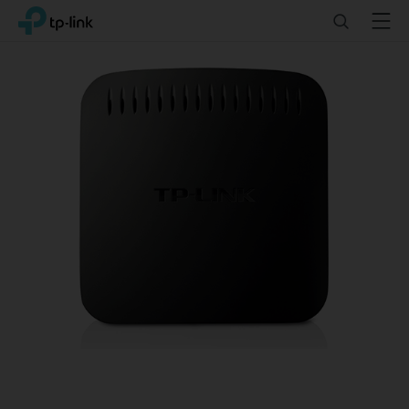
Click
Search
Menu
TP-Link, Reliably Smart
to
skip
the
navigation
bar