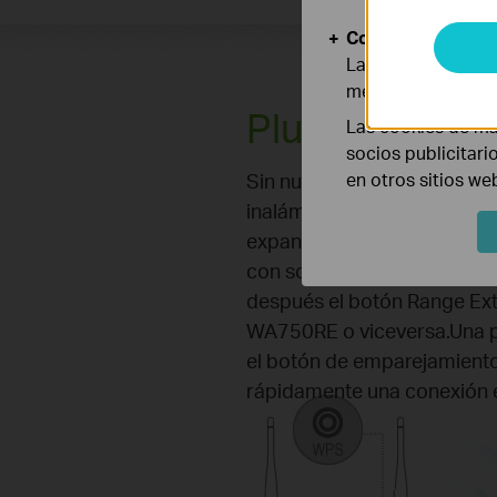
Cookies de Anális
Las cookies de aná
mejorar y adaptar 
Plug and Play
Las cookies de ma
socios publicitari
Sin nuevo cableado,dentro 
en otros sitios we
inalámbrica existente,los u
expandir fácilmente la cobe
con solo pulsar el botón WP
después el botón Range Ext
WA750RE o viceversa.Una p
el botón de emparejamient
rápidamente una conexión 