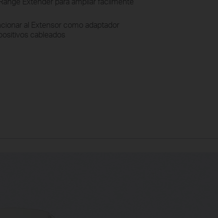
 Range Extender para ampliar fácilmente
ncionar al Extensor como adaptador
spositivos cableados