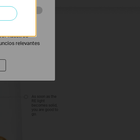
eb con el fin de
por nuestros
nuncios relevantes
As soon as the
RE light
becomes solid,
you are good to
go.