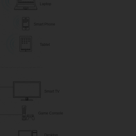
Laptop
Smart Phone
Tablet
Smart TV
Game Console
Desktop