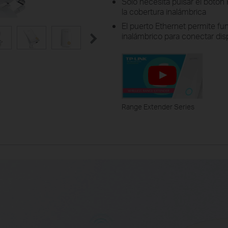
Sólo necesita pulsar el botón
la cobertura inalámbrica
El puerto Ethernet permite fu
inalámbrico para conectar di
Range Extender Series