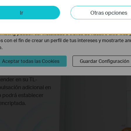
is y de Marketing
Ir
Otras opciones
lisis nos permiten analizar tus actividades en nuestro sitio w
la funcionalidad del mismo.
rketing pueden ser instaladas a través de nuestro sitio web 
os con el fin de crear un perfil de tus intereses y mostrarte a
del alcance de su red
b.
suarios podrán
Aceptar todas las Cookies
Guardar Configuración
rtura inalámbrica
S en su router y
ender en su TL-
ulsación adicional en
o podrá establecer
encriptada.