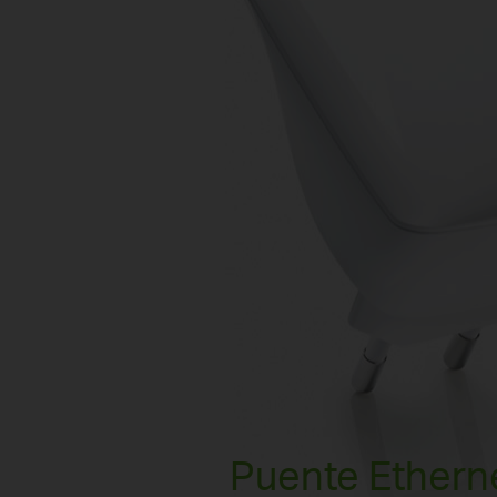
The repeater will copy the router’s
existing wireless name and password.
Puente Ethern