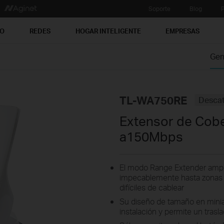
Soporte
Blog
P
PO
REDES
HOGAR INTELIGENTE
EMPRESAS
Gen
TL-WA750RE
Desca
Extensor de Cobe
a150Mbps
El modo Range Extender amplif
impecablemente hasta zonas 
difíciles de cablear
Su diseño de tamaño en miniat
instalación y permite un trasla