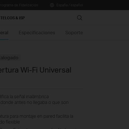
rograma de Fidelización
España / español
Search
TELCOS & ISP
eral
Especificaciones
Soporte
talogado
rtura Wi-Fi Universal
ica la señal inalámbrica
donde antes no llegaba o que son
ura para montaje en pared facilita la
do flexible