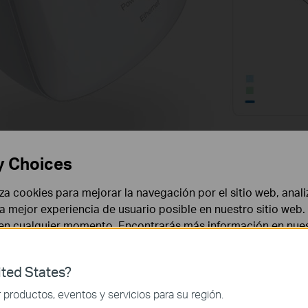
y Choices
liza cookies para mejorar la navegación por el sitio web, anali
ncilla
 la mejor experiencia de usuario posible en nuestro sitio we
 en cualquier momento. Encontrarás más información en nue
ura para montaje en pared del dispositivo facilita la ins
n de perfiles del TL-WA750RE recuerda las redes inalá
ted States?
ecesario reiniciar el dispositivo cuando se cambia de ro
 necesarias para el funcionamiento del sitio web y no puede
productos, eventos y servicios para su región.