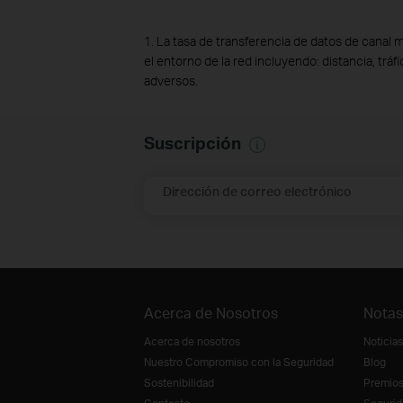
1. La tasa de transferencia de datos de canal 
el entorno de la red incluyendo: distancia, tráf
adversos.
Suscripción
Dirección de correo electrónico
Acerca de Nosotros
Notas
Acerca de nosotros
Noticias
Nuestro Compromiso con la Seguridad
Blog
Sostenibilidad
Premio