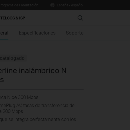
rograma de Fidelización
España / español
Search
TELCOS & ISP
eral
Especificaciones
Soporte
catalogado
rline inalámbrico N
ps
brica N de 300 Mbps
ePlug AV, tasas de transferencia de
ta 200 Mbps
que se integra perfectamente con los