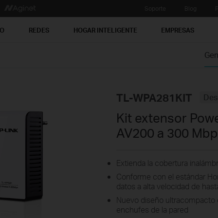
Soporte
Blog
P
PO
REDES
HOGAR INTELIGENTE
EMPRESAS
Gen
TL-WPA281KIT
Des
Kit extensor Powe
AV200 a 300 Mb
Extienda la cobertura inalám
Conforme con el estándar Hom
datos a alta velocidad de has
Nuevo diseño ultracompacto 
enchufes de la pared