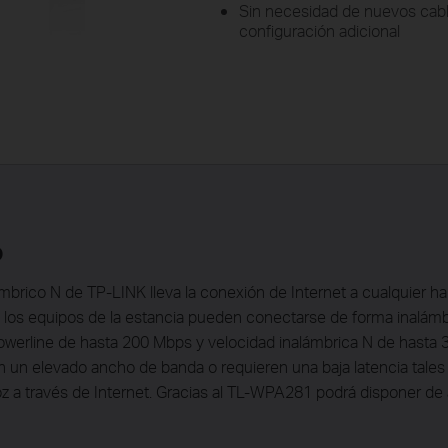
Sin necesidad de nuevos cables
configuración adicional
o
ámbrico N de TP-LINK lleva la conexión de Internet a cualquier hab
s los equipos de la estancia pueden conectarse de forma inalámb
erline de hasta 200 Mbps y velocidad inalámbrica N de hasta 30
 un elevado ancho de banda o requieren una baja latencia tale
oz a través de Internet. Gracias al TL-WPA281 podrá disponer de 