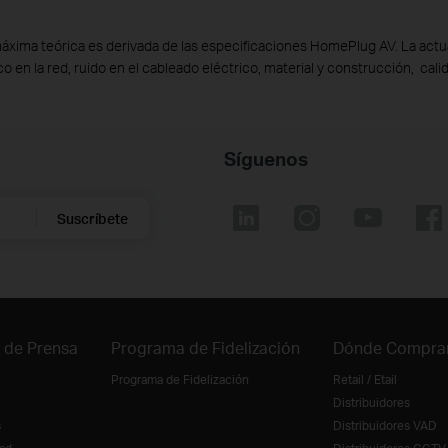
máxima teórica es derivada de las especificaciones HomePlug AV. La actua
ico en la red, ruido en el cableado eléctrico, material y construcción, cali
Síguenos
Suscríbete
 de Prensa
Programa de Fidelización
Dónde Compra
Programa de Fidelización
Retail / Etail
Distribuidores
s
Distribuidores VAD