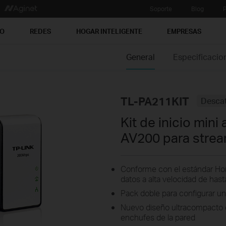
Soporte
Blog
P
PO
REDES
HOGAR INTELIGENTE
EMPRESAS
General
Especificacio
TL-PA211KIT
Desca
Kit de inicio min
AV200 para strea
Conforme con el estándar Hom
datos a alta velocidad de has
Pack doble para configurar un
Nuevo diseño ultracompacto 
enchufes de la pared