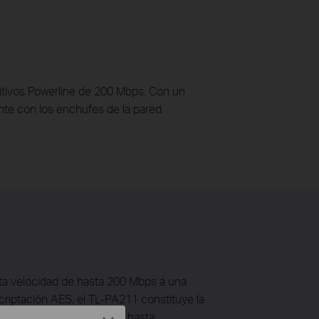
tivos Powerline de 200 Mbps. Con un
nte con los enchufes de la pared.
ta velocidad de hasta 200 Mbps a una
criptación AES, el TL-PA211 constituye la
y consolas de videojuegos hasta