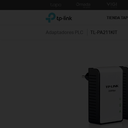
Click
to
TP-Link, Reliably Smart
skip
TIENDA TA
the
navigation
Adaptadores PLC
TL-PA211KIT
bar