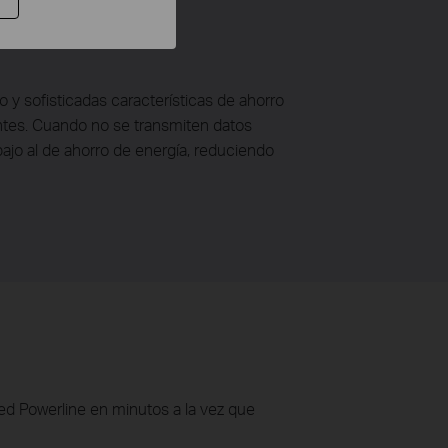
y sofisticadas características de ahorro
tes. Cuando no se transmiten datos
ajo al de ahorro de energía, reduciendo
ed Powerline en minutos a la vez que