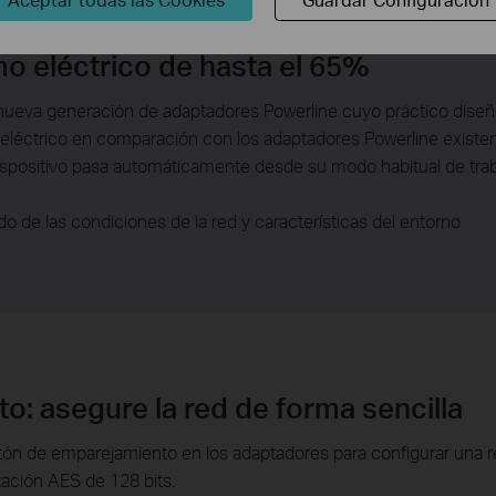
o eléctrico de hasta el 65%
ueva generación de adaptadores Powerline cuyo práctico diseño 
léctrico en comparación con los adaptadores Powerline existen
dispositivo pasa automáticamente desde su modo habitual de trab
o de las condiciones de la red y características del entorno
: asegure la red de forma sencilla
otón de emparejamiento en los adaptadores para configurar una r
ación AES de 128 bits.