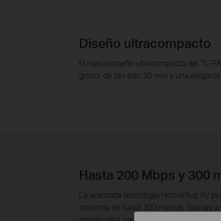
Diseño ultracompacto
El nuevo diseño ultracompacto del TL-P
grosor de tan sólo 30 mm y una elegante 
Hasta 200 Mbps y 300 
La avanzada tecnología HomePlug AV perm
distancia de hasta 300 metros. Gracias a 
opción ideal para conectar cualquier pun