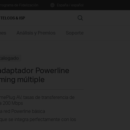
rograma de Fidelización
España / español
Search
TELCOS & ISP
nes
Análisis y Premios
Soporte
talogado
i adaptador Powerline
ming múltiple
ePlug AV, tasas de transferencia de
ta 200 Mbps
a red Powerline básica
que se integra perfectamente con los