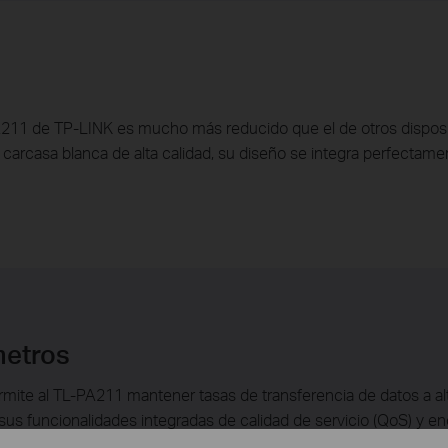
A211 de TP-LINK es mucho más reducido que el de otros disposi
carcasa blanca de alta calidad, su diseño se integra perfectame
metros
ite al TL-PA211 mantener tasas de transferencia de datos a al
sus funcionalidades integradas de calidad de servicio (QoS) y en
to de la casa con los dispositivos de la red, desde ordenadores 