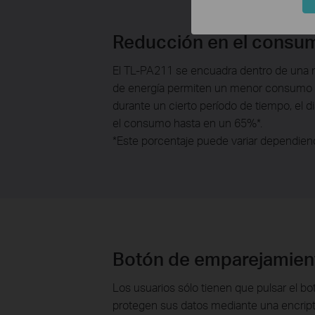
Reducción en el consum
El TL-PA211 se encuadra dentro de una n
de energía permiten un menor consumo e
durante un cierto período de tiempo, el 
el consumo hasta en un 65%*.
*Este porcentaje puede variar dependiend
Botón de emparejamiento
Los usuarios sólo tienen que pulsar el b
protegen sus datos mediante una encript