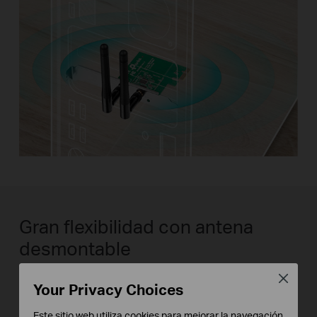
Gran flexibilidad con antena
desmontable
Close
El TL-WN881ND tiene dos antenas
Your Privacy Choices
desmontables que se pueden girar y
Este sitio web utiliza cookies para mejorar la navegación