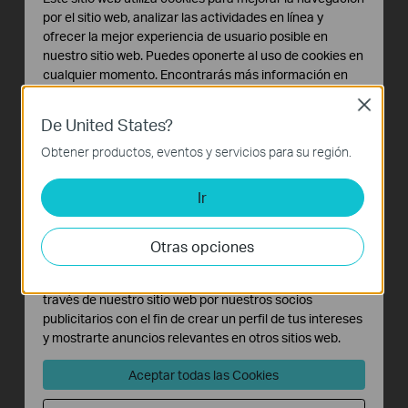
ajustar en diferentes direcciones para
por el sitio web, analizar las actividades en línea y
ofrecer la mejor experiencia de usuario posible en
adaptarse a diversos entornos de
nuestro sitio web. Puedes oponerte al uso de cookies en
funcionamiento. Además, las antenas se
cualquier momento. Encontrarás más información en
nuestra
política de privacidad
.
pueden reemplazar por diversas antenas
Close
De United States?
interiores o antenas direccionales para
Cookies Básicas
Estas cookies son necesarias para el funcionamiento
Obtener productos, eventos y servicios para su región.
ofrecer una cobertura inalámbrica más
del sitio web y no pueden desactivarse en tu sistema.
amplia.
Ir
Cookies de Análisis y de Marketing
Las cookies de análisis nos permiten analizar tus
actividades en nuestro sitio web con el fin de mejorar y
Otras opciones
adaptar la funcionalidad del mismo.
Las cookies de marketing pueden ser instaladas a
través de nuestro sitio web por nuestros socios
publicitarios con el fin de crear un perfil de tus intereses
y mostrarte anuncios relevantes en otros sitios web.
Aceptar todas las Cookies