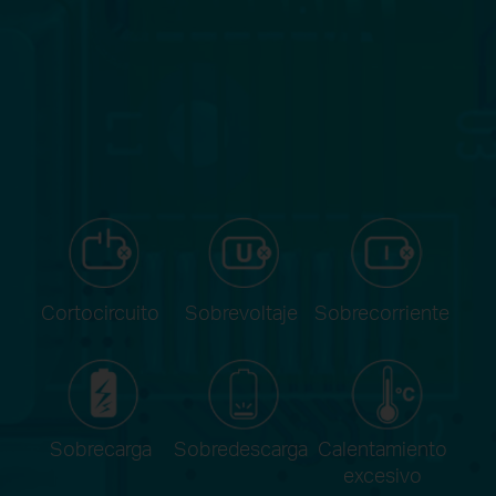
Cortocircuito
Sobrevoltaje
Sobrecorriente
Sobrecarga
Sobredescarga
Calentamiento
excesivo