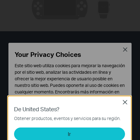
65% Más de Carga Rápida
Close
Your Privacy Choices
Cuanto menos tiempo de carga, más puedes
Este sitio web utiliza cookies para mejorar la navegación
utilizar tus dispositivos. Gracias a la tecnología de
por el sitio web, analizar las actividades en línea y
carga inteligente TP-LINK y a la velocidad de
ofrecer la mejor experiencia de usuario posible en
carga ultra rápida de 5V / 2.4A, la TL-PB15600
nuestro sitio web. Puedes oponerte al uso de cookies en
cualquier momento. Encontrarás más información en
puede cargar un 65% más rápido y ahorrar hasta
nuestra
política de privacidad
.
un 40% de tiempo de carga. Totalmente cargado,
Close
De United States?
el iPhone 6s Plus tarda 150mins con TP-LINK
Cookies Básicas
Estas cookies son necesarias para el funcionamiento
Smart Charging, mientras que tarda 250mins con
Obtener productos, eventos y servicios para su región.
del sitio web y no pueden desactivarse en tu sistema.
un cargador original de Apple. *
Ir
Cookies de Análisis y de Marketing