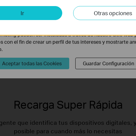
is y de Marketing
Ir
Otras opciones
lisis nos permiten analizar tus actividades en nuestro sitio w
la funcionalidad del mismo.
rketing pueden ser instaladas a través de nuestro sitio web 
os con el fin de crear un perfil de tus intereses y mostrarte a
b.
Aceptar todas las Cookies
Guardar Configuración
Recarga Super Rápida
gente que identifica tus dispositivos digitales, 
posible para cuando más lo necesitas