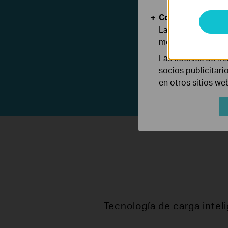
Cookies de Anális
Las cookies de aná
mejorar y adaptar 
Las cookies de ma
socios publicitari
en otros sitios we
Tecnología de carga inteli