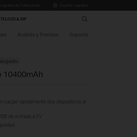
rograma de Fidelización
España / español
Search
TELCOS & ISP
nes
Análisis y Premios
Soporte
alogado
 de 10400mAh
 cargar rápidamente dos dispositivos al
USB de entrada a 5V
guridad