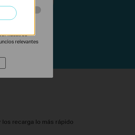
eb con el fin de
por nuestros
nuncios relevantes
y los recarga lo más rápido