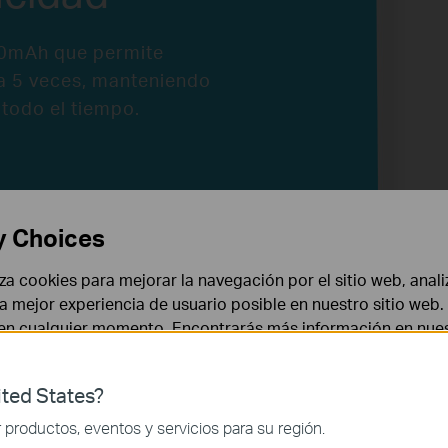
00mAh que permite
a 5 veces, manteniendo
 todo el tiempo.
y Choices
liza cookies para mejorar la navegación por el sitio web, anali
es
 la mejor experiencia de usuario posible en nuestro sitio we
 en cualquier momento. Encontrarás más información en nue
ne
ted States?
 necesarias para el funcionamiento del sitio web y no puede
productos, eventos y servicios para su región.
e cargar el smartphone depende del tamaño de la batería de su disposit