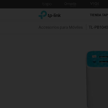
Click
to
TP-Link, Reliably Smart
skip
TIENDA TA
the
navigation
Accesorios para Móviles
TL-PB104
bar