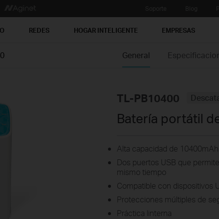
Soporte
Blog
P
PO
REDES
HOGAR INTELIGENTE
EMPRESAS
00
General
Especificacio
TL-PB10400
Descat
Batería portátil
Alta capacidad de 10400mAh
Dos puertos USB que permiten
mismo tiempo
Compatible con dispositivos 
Protecciones múltiples de se
Práctica linterna