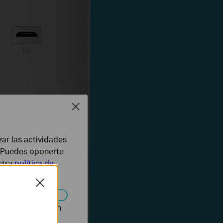
Close
zar las actividades
b. Puedes oponerte
stra
política de
Close
n desactivarse en
ivo.