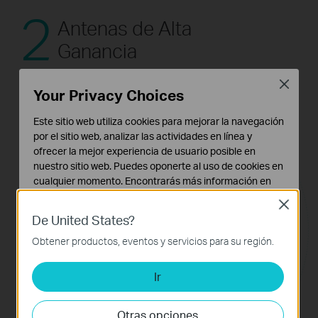
2
Antenas de Alta
Ganancia
Close
Your Privacy Choices
Este sitio web utiliza cookies para mejorar la navegación
por el sitio web, analizar las actividades en línea y
ofrecer la mejor experiencia de usuario posible en
nuestro sitio web. Puedes oponerte al uso de cookies en
cualquier momento. Encontrarás más información en
nuestra
política de privacidad
.
Close
De United States?
Cookies Básicas
Estas cookies son necesarias para el funcionamiento
Obtener productos, eventos y servicios para su región.
del sitio web y no pueden desactivarse en tu sistema.
Ir
Cookies de Análisis y de Marketing
Las cookies de análisis nos permiten analizar tus
actividades en nuestro sitio web con el fin de mejorar y
Otras opciones