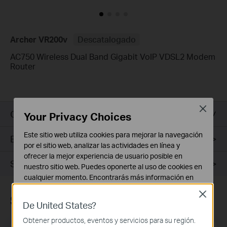
Archer VR200v
Descatalogado
AC750 Wireless Dual Band Gigabit VoIP VDSL2 Modem
Router
Close
General
Your Privacy Choices
Este sitio web utiliza cookies para mejorar la navegación
Especificaciones
por el sitio web, analizar las actividades en línea y
ofrecer la mejor experiencia de usuario posible en
Soporte
nuestro sitio web. Puedes oponerte al uso de cookies en
cualquier momento. Encontrarás más información en
nuestra
política de privacidad
.
Close
Suscripción
De United States?
Cookies Básicas
Estas cookies son necesarias para el funcionamiento
Obtener productos, eventos y servicios para su región.