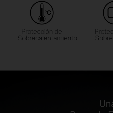
Protección de
Prote
Sobrecalentamiento
Sobre
Una