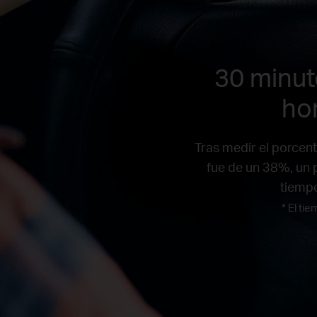
30 minut
ho
Tras medir el porcent
fue de un 38%, un 
tiempo
* El ti