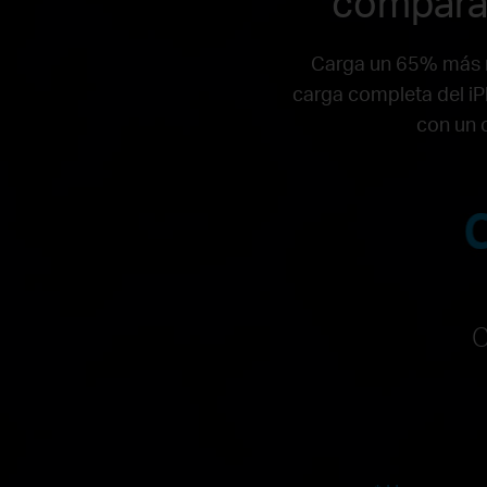
comparad
Carga un 65% más r
carga completa del iP
con un 
C