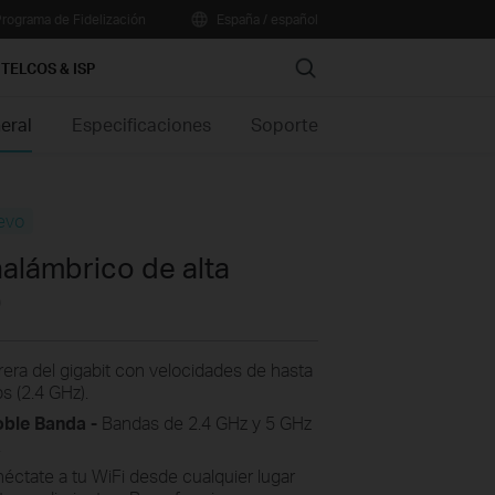
rograma de Fidelización
España / español
Search
TELCOS & ISP
eral
Especificaciones
Soporte
evo
alámbrico de alta
0
rera del gigabit con velocidades de hasta
 (2.4 GHz).
ble Banda -
Bandas de 2.4 GHz y 5 GHz
.
ctate a tu WiFi desde cualquier lugar