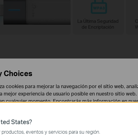
La Última Seguridad
C
de Encriptación
W
Actualiza tu PC con Wi-Fi 
y Choices
r una nueva PC. TX20UH ofrece una potente conectividad de doble b
liza cookies para mejorar la navegación por el sitio web, anali
a excepcional velocidad de hasta 1800 Mbps.
 la mejor experiencia de usuario posible en nuestro sitio we
 en cualquier momento. Encontrarás más información en nue
ted States?
 necesarias para el funcionamiento del sitio web y no puede
productos, eventos y servicios para su región.