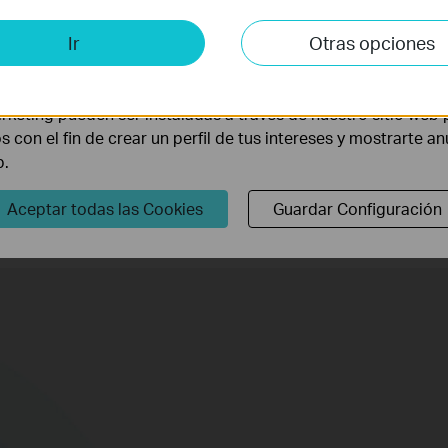
is y de Marketing
Ir
Otras opciones
lisis nos permiten analizar tus actividades en nuestro sitio w
la funcionalidad del mismo.
rketing pueden ser instaladas a través de nuestro sitio web 
os con el fin de crear un perfil de tus intereses y mostrarte a
574
b.
Mb
Banda de 2.4
Aceptar todas las Cookies
Guardar Configuración