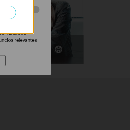
eb con el fin de
por nuestros
nuncios relevantes
ps
 GHz