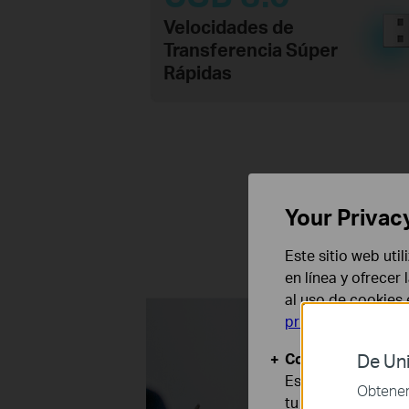
Velocidades de
Transferencia Súper
Rápidas
Your Privac
Olvida la idea de compra
Este sitio web uti
a tu dispositivo para un
en línea y ofrecer
al uso de cookies
privacidad
.
Cookies Básicas
De Uni
Estas cookies son
Obtener 
tu sistema.