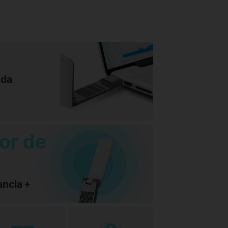
ida
or de
ancia +