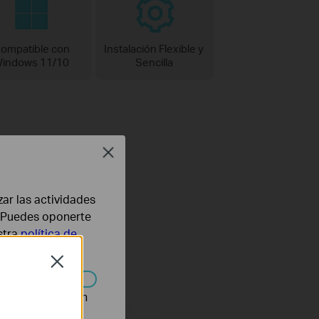
ompatible con
Instalación Flexible y
indows 11/10
Sencilla
6
Close
anda Wi-Fi 6 directamente
zar las actividades
b. Puedes oponerte
stra
política de
Close
n desactivarse en