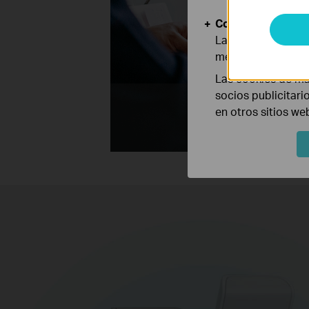
Cookies de Anális
Las cookies de aná
mejorar y adaptar 
Las cookies de ma
socios publicitari
1201
en otros sitios we
Mbps
Banda de 5 GHz