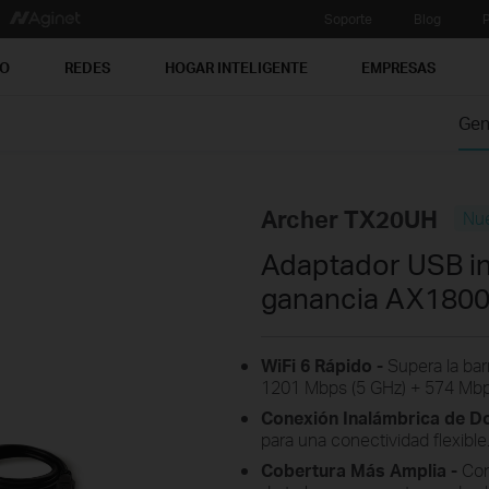
Soporte
Blog
P
PO
REDES
HOGAR INTELIGENTE
EMPRESAS
Gen
Archer TX20UH
Nu
Adaptador USB in
ganancia AX180
WiFi 6 Rápido -
Supera la bar
1201 Mbps (5 GHz) + 574 Mbps
Conexión Inalámbrica de Do
para una conectividad flexible
Cobertura Más Amplia -
Coné