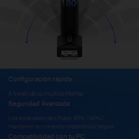
Configuración rápida
A través de su intuitiva interfaz
Seguridad Avanzada
Los estándares de cifrado WPA / WPA2
mantienen su conexión inalámbrica segura.
Compatibilidad con tu PC