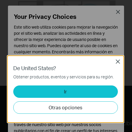
Close
Your Privacy Choices
Este sitio web utiliza cookies para mejorar la navegación
por el sitio web, analizar las actividades en línea y
ofrecer la mejor experiencia de usuario posible en
nuestro sitio web. Puedes oponerte al uso de cookies en
cualquier momento. Encontrarás más información en
nuestra
política de privacidad
.
Close
Tradicional
De United States?
Cookies Básicas
1 Antena Externa
Estas cookies son necesarias para el funcionamiento
Obtener productos, eventos y servicios para su región.
del sitio web y no pueden desactivarse en tu sistema.
Ir
Cookies de Análisis y de Marketing
Mayor cobertura y velocidad
Las cookies de análisis nos permiten analizar tus
actividades en nuestro sitio web con el fin de mejorar y
con MU-MIM
O
Otras opciones
adaptar la funcionalidad del mismo.
Las cookies de marketing pueden ser instaladas a
Gracias a la tecnología MU-MIMO, tu PC puede recibir d
través de nuestro sitio web por nuestros socios
publicitarios con el fin de crear un perfil de tus intereses