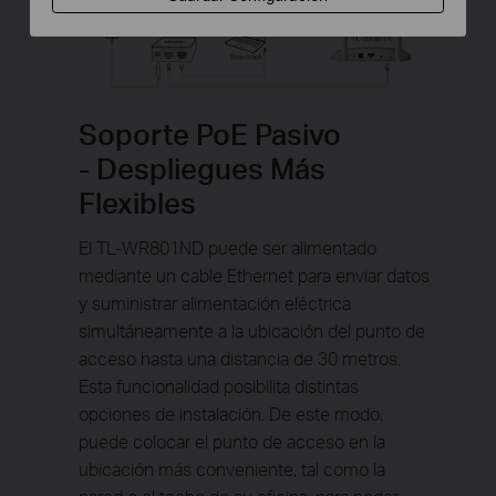
Soporte PoE Pasivo
- Despliegues Más
Flexibles
El TL-WR801ND puede ser alimentado
mediante un cable Ethernet para enviar datos
y suministrar alimentación eléctrica
simultáneamente a la ubicación del punto de
acceso hasta una distancia de 30 metros.
Esta funcionalidad posibilita distintas
opciones de instalación. De este modo,
puede colocar el punto de acceso en la
ubicación más conveniente, tal como la