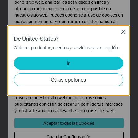
por el sitio web, analizar las actividades en línea y
funcionamiento
ofrecer la mejor experiencia de usuario posible en
nuestro sitio web. Puedes oponerte al uso de cookies en
- Redes inalámbricas
cualquier momento. Encontrarás más información en
fáciles de desplegar
nuestra
política de privacidad
.
Close
De United States?
Cookies Básicas
Funciona como punto de acceso, multi-SSID,
Estas cookies son necesarias para el funcionamiento
Obtener productos, eventos y servicios para su región.
cliente, extensor de red Wi-Fi. De esta forma,
del sitio web y no pueden desactivarse en tu sistema.
podrá adecuarlo dinámicamente a sus
Ir
Cookies de Análisis y de Marketing
necesidades de acceso inalámbrico según la
Las cookies de análisis nos permiten analizar tus
situación. Los distintos modos de
actividades en nuestro sitio web con el fin de mejorar y
funcionamiento le permiten también
Otras opciones
adaptar la funcionalidad del mismo.
desplegar una red inalámbrica en ubicaciones
Las cookies de marketing pueden ser instaladas a
difíciles de cablear o eliminar zonas sin
través de nuestro sitio web por nuestros socios
cobertura inalámbrica.
publicitarios con el fin de crear un perfil de tus intereses
y mostrarte anuncios relevantes en otros sitios web.
Aceptar todas las Cookies
Guardar Configuración