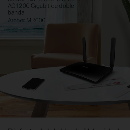
AC1200 Gigabit de doble
banda
Archer MR600