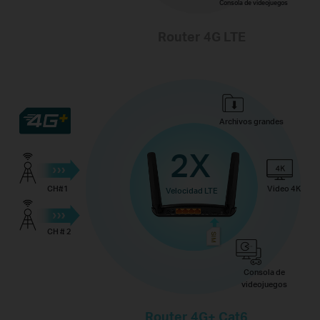
Consola de videojuegos
Router 4G LTE
Archivos grandes
2X
CH#1
Video 4K
Velocidad LTE
CH # 2
Consola de
videojuegos
Router 4G+ Cat6